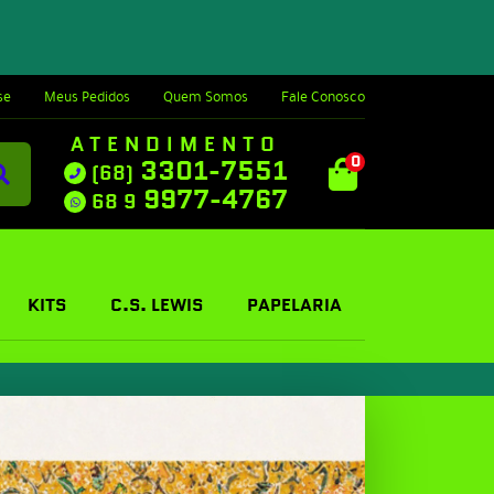
se
Meus Pedidos
Quem Somos
Fale Conosco
ATENDIMENTO
0
3301-7551
(68)
9977-4767
68 9
KITS
C.S. LEWIS
PAPELARIA