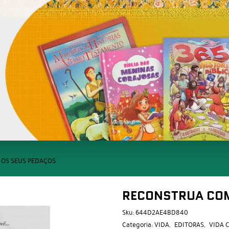
OS SEUS PEDAÇOS
RECONSTRUA COM
Sku:
644D2AE4BD840
Categoria:
VIDA
EDITORAS
VIDA 