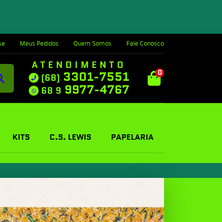
se
Meus Pedidos
Quem Somos
Fale Conosco
ATENDIMENTO
0
3301-7551
(68)
9977-4767
68 9
KITS
C.S. LEWIS
PAPELARIA