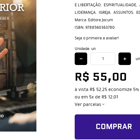
E LIBERTAÇÃO
ESPIRITUALIDADE
LIDERANÇA
IGREJA
ASSUNTOS
E
Marca:
Editora Jocum
ISBN:
9788560363780
Seja o primeira a avaliar!
Unidade: un
un
R$ 55,00
à vista
R$ 52,25
economize
5%
ou em
5x
de
R$ 12,01
Ver parcelas
COMPRAR