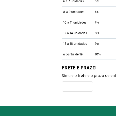
6 a 7 unidades
5%
8 a 9 unidades
6%
10 a 11 unidades
7%
12 a 14 unidades
8%
15 a 18 unidades
9%
a partir de 19
10%
FRETE E PRAZO
Simule o frete e o prazo de en