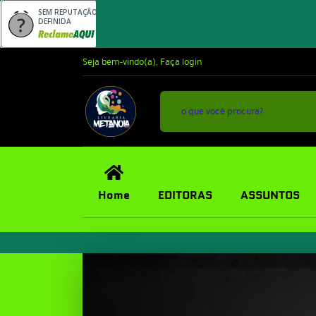
SEM REPUTAÇÃO
DEFINIDA
Seja bem-vindo(a),
Faça login
Home
EDITORAS
ASSUNTOS