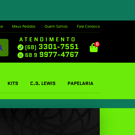
se
Meus Pedidos
Quem Somos
Fale Conosco
ATENDIMENTO
0
3301-7551
(68)
9977-4767
68 9
KITS
C.S. LEWIS
PAPELARIA