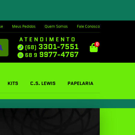
se
Meus Pedidos
Quem Somos
Fale Conosco
ATENDIMENTO
0
3301-7551
(68)
9977-4767
68 9
KITS
C.S. LEWIS
PAPELARIA