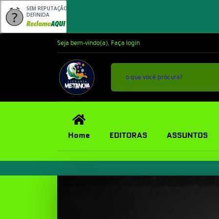
SEM REPUTAÇÃO
DEFINIDA
Seja bem-vindo(a),
Faça login
Home
EDITORAS
ASSUNTOS