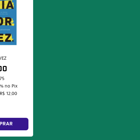
VEZ
00
,75
5%
no Pix
R$ 12,00
PRAR