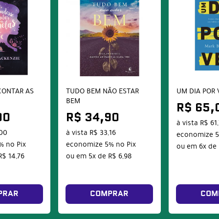
CONTAR AS
TUDO BEM NÃO ESTAR
UM DIA POR 
BEM
R$ 65,
00
R$ 34,90
à vista
R$ 61
,00
à vista
R$ 33,16
economize
%
no Pix
economize
5%
no Pix
ou em
6x
de
R$ 14,76
ou em
5x
de
R$ 6,98
PRAR
COMPRAR
COM