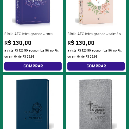
Bíblia AEC letra grande – roxa
Bíblia AEC letra grande – salmão
R$ 130,00
R$ 130,00
à vista
R$ 123,50
economize
5%
no Pix
à vista
R$ 123,50
economize
5%
no Pix
ou em
6x
de
R$ 23,99
ou em
6x
de
R$ 23,99
COMPRAR
COMPRAR