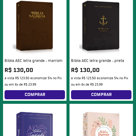
Bíblia AEC letra grande – marrom
Bíblia AEC letra grande – preta
R$ 130,00
R$ 130,00
à vista
R$ 123,50
economize
5%
no Pix
à vista
R$ 123,50
economize
5%
no Pix
ou em
6x
de
R$ 23,99
ou em
6x
de
R$ 23,99
COMPRAR
COMPRAR