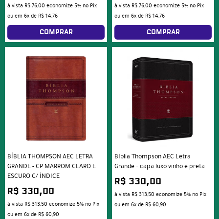
à vista
R$ 76,00
economize
5%
no Pix
à vista
R$ 76,00
economize
5%
no Pix
ou em
6x
de
R$ 14,76
ou em
6x
de
R$ 14,76
COMPRAR
COMPRAR
BÍBLIA THOMPSON AEC LETRA
Bíblia Thompson AEC Letra
GRANDE - CP MARROM CLARO E
Grande – capa luxo vinho e preta
ESCURO C/ ÍNDICE
R$ 330,00
R$ 330,00
à vista
R$ 313,50
economize
5%
no Pix
à vista
R$ 313,50
economize
5%
no Pix
ou em
6x
de
R$ 60,90
ou em
6x
de
R$ 60,90