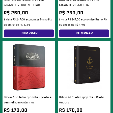
BÍBLIA A MENSAGEM LETRA
BÍBLIA A MENSAGEM LETRA
GIGANTE VERDE MILITAR
GIGANTE VERMELHA
R$ 260,00
R$ 260,00
à vista
R$ 247,00
economize
5%
no Pix
à vista
R$ 247,00
economize
5%
no Pix
ou em
6x
de
R$ 47,98
ou em
6x
de
R$ 47,98
COMPRAR
COMPRAR
Bíblia AEC letra gigante – preta e
Bíblia AEC letra gigante – Preto
vermelho montanhas
Ancora
R$ 170,00
R$ 170,00