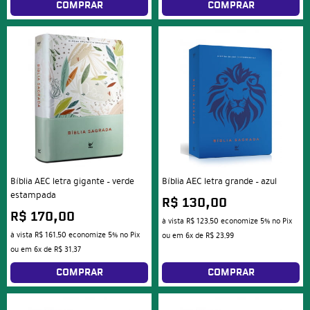
COMPRAR
COMPRAR
Bíblia AEC letra gigante – verde
Bíblia AEC letra grande – azul
estampada
R$ 130,00
R$ 170,00
à vista
R$ 123,50
economize
5%
no Pix
à vista
R$ 161,50
economize
5%
no Pix
ou em
6x
de
R$ 23,99
ou em
6x
de
R$ 31,37
COMPRAR
COMPRAR