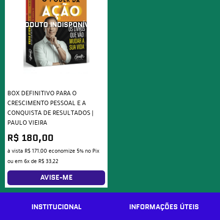
BOX DEFINITIVO PARA O
CRESCIMENTO PESSOAL E A
CONQUISTA DE RESULTADOS |
PAULO VIEIRA
R$ 180,00
à vista
R$ 171,00
economize
5%
no Pix
ou em
6x
de
R$ 33,22
AVISE-ME
INSTITUCIONAL
INFORMAÇÕES ÚTEIS