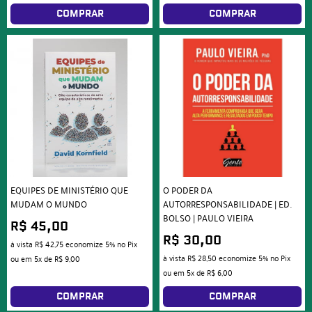
COMPRAR
COMPRAR
EQUIPES DE MINISTÉRIO QUE
O PODER DA
MUDAM O MUNDO
AUTORRESPONSABILIDADE | ED.
BOLSO | PAULO VIEIRA
R$ 45,00
R$ 30,00
à vista
R$ 42,75
economize
5%
no Pix
à vista
R$ 28,50
economize
5%
no Pix
ou em
5x
de
R$ 9,00
ou em
5x
de
R$ 6,00
COMPRAR
COMPRAR