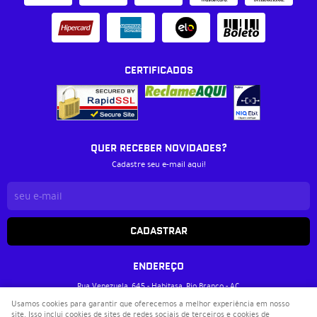
CERTIFICADOS
QUER RECEBER NOVIDADES?
Cadastre seu e-mail aqui!
CADASTRAR
ENDEREÇO
Rua Venezuela, 645
-
Habitasa, Rio Branco
-
AC
CEP: 69905-112
Usamos cookies para garantir que oferecemos a melhor experiência em nosso
site. Isso inclui cookies de sites de redes sociais de terceiros e cookies de
Livraria Metanoia