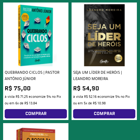
QUEBRANDO CICLOS | PASTOR
SEJA UM LÍDER DE HERÓIS |
ANTÔNIO JÚNIOR
LEANDRO MOREIRA
R$ 75,00
R$ 54,90
à vista
R$ 71,25
economize
5%
no Pix
à vista
R$ 52,16
economize
5%
no Pix
ou em
6x
de
R$ 13,84
ou em
5x
de
R$ 10,98
COMPRAR
COMPRAR