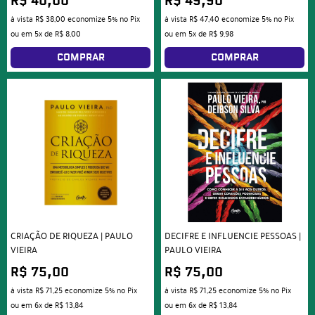
R$ 40,00
R$ 49,90
à vista
R$ 38,00
economize
5%
no Pix
à vista
R$ 47,40
economize
5%
no Pix
ou em
5x
de
R$ 8,00
ou em
5x
de
R$ 9,98
COMPRAR
COMPRAR
CRIAÇÃO DE RIQUEZA | PAULO
DECIFRE E INFLUENCIE PESSOAS |
VIEIRA
PAULO VIEIRA
R$ 75,00
R$ 75,00
à vista
R$ 71,25
economize
5%
no Pix
à vista
R$ 71,25
economize
5%
no Pix
ou em
6x
de
R$ 13,84
ou em
6x
de
R$ 13,84