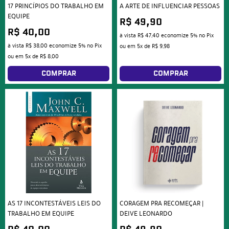
17 PRINCÍPIOS DO TRABALHO EM
A ARTE DE INFLUENCIAR PESSOAS
EQUIPE
R$ 49,90
R$ 40,00
à vista
R$ 47,40
economize
5%
no Pix
à vista
R$ 38,00
economize
5%
no Pix
ou em
5x
de
R$ 9,98
ou em
5x
de
R$ 8,00
COMPRAR
COMPRAR
AS 17 INCONTESTÁVEIS LEIS DO
CORAGEM PRA RECOMEÇAR |
TRABALHO EM EQUIPE
DEIVE LEONARDO