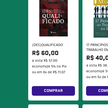
(DES)QUALIFICADO
17 PRINCÍPIO
TRABALHO EM
R$ 60,00
R$ 40,
à vista
R$ 57,00
à vista
R$ 38
economize
5%
no Pix
economize
5
ou em
6x
de
R$ 11,07
ou em
5x
de
COMPRAR
COM