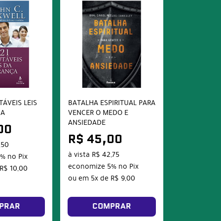
TÁVEIS LEIS
BATALHA ESPIRITUAL PARA
ÇA
VENCER O MEDO E
ANSIEDADE
00
R$ 45,00
,50
à vista
R$ 42,75
5%
no Pix
economize
5%
no Pix
R$ 10,00
ou em
5x
de
R$ 9,00
PRAR
COMPRAR