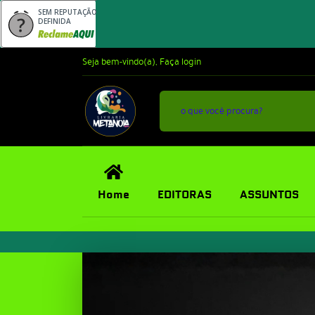
SEM REPUTAÇÃO
DEFINIDA
Seja bem-vindo(a),
Faça login
Home
EDITORAS
ASSUNTOS