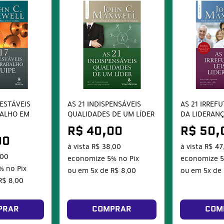
TESTÁVEIS
AS 21 INDISPENSÁVEIS
AS 21 IRREFU
BALHO EM
QUALIDADES DE UM LÍDER
DA LIDERAN
R$ 40,00
R$ 50,
00
à vista
R$ 38,00
à vista
R$ 47
,00
economize
5%
no Pix
economize
%
no Pix
ou em
5x
de
R$ 8,00
ou em
5x
de
R$ 8,00
PRAR
COMPRAR
COM