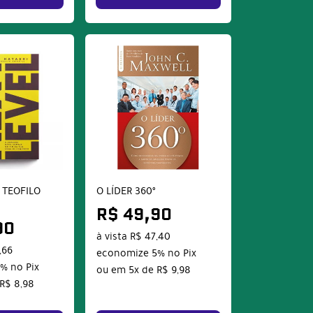
 TEOFILO
O LÍDER 360º
R$ 49,90
90
à vista
R$ 47,40
,66
economize
5%
no Pix
5%
no Pix
ou em
5x
de
R$ 9,98
R$ 8,98