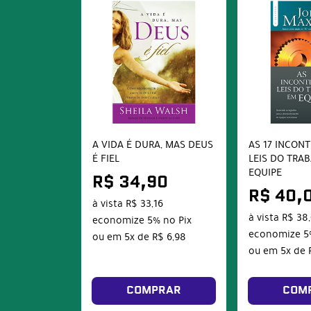
A VIDA É DURA, MAS DEUS
AS 17 INCON
É FIEL
LEIS DO TRA
EQUIPE
R$ 34,90
R$ 40,
à vista
R$ 33,16
à vista
R$ 38
economize
5%
no Pix
economize
5
ou em
5x
de
R$ 6,98
ou em
5x
de
COMPRAR
COM