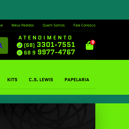
se
Meus Pedidos
Quem Somos
Fale Conosco
ATENDIMENTO
0
3301-7551
(68)
9977-4767
68 9
KITS
C.S. LEWIS
PAPELARIA