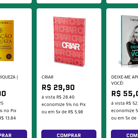
IQUEZA |
CRIAR
DEIXE-ME AP
A
VOCÊ!
R$ 29,90
00
R$ 55,
à vista
R$ 28,40
25
à vista
R$ 52
economize
5%
no Pix
%
no Pix
economize
ou em
5x
de
R$ 5,98
R$ 13,84
ou em
5x
de
PRAR
COMPRAR
COM