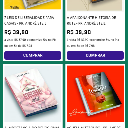
7 LEIS DE LIBERALIDADE PARA
A APAIXONANTE HISTÓRIA DE
CASAIS - PR. ANDRÉ STEIL
RUTE - PR. ANDRÉ STEIL
R$ 39,90
R$ 39,90
à vista
R$ 37,90
economize
5%
no Pix
à vista
R$ 37,90
economize
5%
no Pix
ou em
5x
de
R$ 7,98
ou em
5x
de
R$ 7,98
COMPRAR
COMPRAR