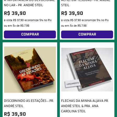
A IMPORTÂNCIA DO DEVOCIONAL
ACHEI UM TESOURO - PR. ANDRÉ
NO LAR – PR. ANDRÉ STEIL
STEIL
R$ 39,90
R$ 39,90
à vista
R$ 37,90
economize
5%
no Pix
à vista
R$ 37,90
economize
5%
no Pix
ou em
5x
de
R$ 7,98
ou em
5x
de
R$ 7,98
COMPRAR
COMPRAR
DISCERNINDO AS ESTAÇÕES – PR.
FLECHAS DA MINHA ALJAVA PR.
ANDRÉ STEIL
ANDRÉ STEIL & PRA. ANA
CAROLINA STEIL
R$ 39,90