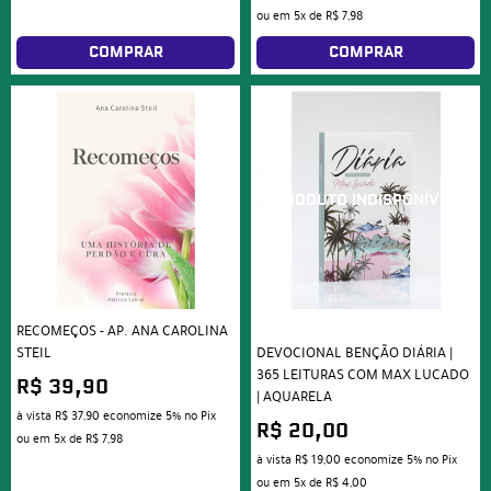
ou em
5x
de
R$ 7,98
COMPRAR
COMPRAR
RECOMEÇOS - AP. ANA CAROLINA
STEIL
DEVOCIONAL BENÇÃO DIÁRIA |
365 LEITURAS COM MAX LUCADO
R$ 39,90
| AQUARELA
à vista
R$ 37,90
economize
5%
no Pix
R$ 20,00
ou em
5x
de
R$ 7,98
à vista
R$ 19,00
economize
5%
no Pix
ou em
5x
de
R$ 4,00