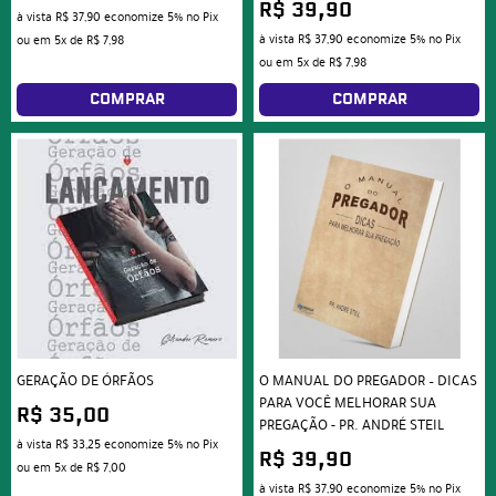
R$ 39,90
à vista
R$ 37,90
economize
5%
no Pix
à vista
R$ 37,90
economize
5%
no Pix
ou em
5x
de
R$ 7,98
ou em
5x
de
R$ 7,98
COMPRAR
COMPRAR
GERAÇÃO DE ÓRFÃOS
O MANUAL DO PREGADOR – DICAS
PARA VOCÊ MELHORAR SUA
R$ 35,00
PREGAÇÃO - PR. ANDRÉ STEIL
à vista
R$ 33,25
economize
5%
no Pix
R$ 39,90
ou em
5x
de
R$ 7,00
à vista
R$ 37,90
economize
5%
no Pix