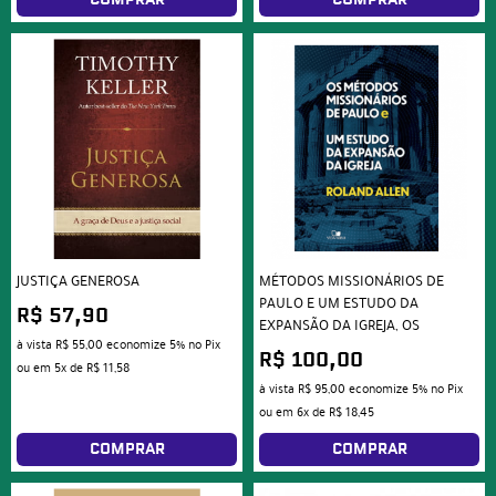
JUSTIÇA GENEROSA
MÉTODOS MISSIONÁRIOS DE
PAULO E UM ESTUDO DA
R$ 57,90
EXPANSÃO DA IGREJA, OS
à vista
R$ 55,00
economize
5%
no Pix
R$ 100,00
ou em
5x
de
R$ 11,58
à vista
R$ 95,00
economize
5%
no Pix
ou em
6x
de
R$ 18,45
COMPRAR
COMPRAR