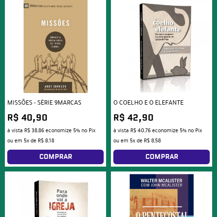
MISSÕES - SÉRIE 9MARCAS
O COELHO E O ELEFANTE
R$ 40,90
R$ 42,90
à vista
R$ 38,86
economize
5%
no Pix
à vista
R$ 40,76
economize
5%
no Pix
ou em
5x
de
R$ 8,18
ou em
5x
de
R$ 8,58
COMPRAR
COMPRAR