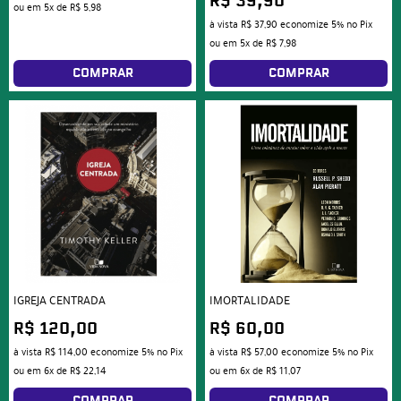
R$ 39,90
ou em
5x
de
R$ 5,98
à vista
R$ 37,90
economize
5%
no Pix
ou em
5x
de
R$ 7,98
COMPRAR
COMPRAR
IGREJA CENTRADA
IMORTALIDADE
R$ 120,00
R$ 60,00
à vista
R$ 114,00
economize
5%
no Pix
à vista
R$ 57,00
economize
5%
no Pix
ou em
6x
de
R$ 22,14
ou em
6x
de
R$ 11,07
COMPRAR
COMPRAR