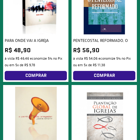
PARA ONDE VAI A IGREJA
PENTECOSTAL REFORMADO, O
R$ 48,90
R$ 56,90
à vista
R$ 46,46
economize
5%
no Pix
à vista
R$ 54,06
economize
5%
no Pix
ou em
5x
de
R$ 9,78
ou em
5x
de
R$ 11,38
COMPRAR
COMPRAR