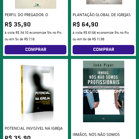
PERFIL DO PREGADOR, O
PLANTAÇÃO GLOBAL DE IGREJAS
R$ 35,90
R$ 64,90
à vista
R$ 34,10
economize
5%
no Pix
à vista
R$ 61,66
economize
5%
no Pix
ou em
5x
de
R$ 7,18
ou em
6x
de
R$ 11,98
COMPRAR
COMPRAR
POTENCIAL INVISÍVEL NA IGREJA
IRMÃOS, NÓS NÃO SOMOS
R$ 35,90