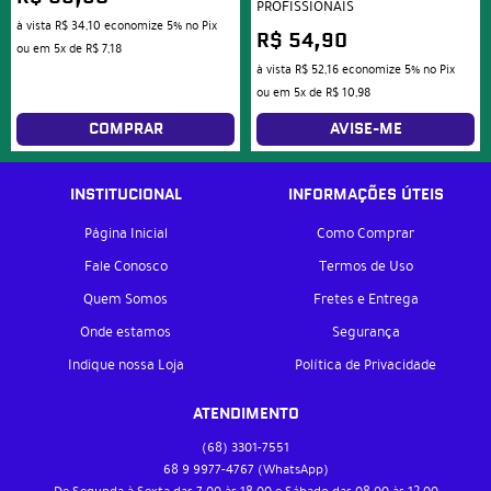
PROFISSIONAIS
à vista
R$ 34,10
economize
5%
no Pix
R$ 54,90
ou em
5x
de
R$ 7,18
à vista
R$ 52,16
economize
5%
no Pix
ou em
5x
de
R$ 10,98
COMPRAR
AVISE-ME
INSTITUCIONAL
INFORMAÇÕES ÚTEIS
Página Inicial
Como Comprar
Fale Conosco
Termos de Uso
Quem Somos
Fretes e Entrega
Onde estamos
Segurança
Indique nossa Loja
Política de Privacidade
ATENDIMENTO
(68)
3301-7551
68 9
9977-4767
(WhatsApp)