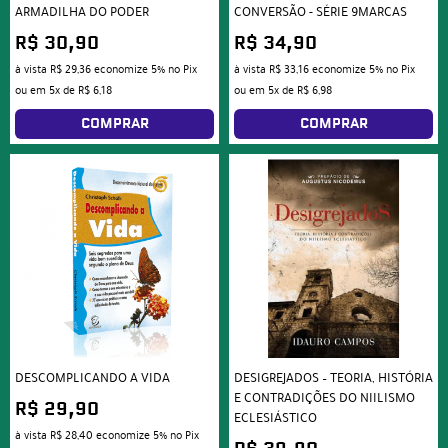
ARMADILHA DO PODER
CONVERSÃO - SÉRIE 9MARCAS
R$ 30,90
R$ 34,90
à vista
R$ 29,36
economize
5%
no Pix
à vista
R$ 33,16
economize
5%
no Pix
ou em
5x
de
R$ 6,18
ou em
5x
de
R$ 6,98
COMPRAR
COMPRAR
DESCOMPLICANDO A VIDA
DESIGREJADOS – TEORIA, HISTÓRIA
E CONTRADIÇÕES DO NIILISMO
R$ 29,90
ECLESIÁSTICO
à vista
R$ 28,40
economize
5%
no Pix