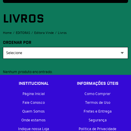
LIVROS
Home
EDITORAS
Editora Vinde
Livros
ORDENAR POR
Selecione
Nenhum produto encontrado.
INSTITUCIONAL
INFORMAÇÕES ÚTEIS
Página Inicial
Como Comprar
Fale Conosco
Termos de Uso
Quem Somos
Fretes e Entrega
Onde estamos
Segurança
Indique nossa Loja
Política de Privacidade