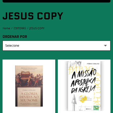
JESUS COPY
Home
EDITORAS
JESUS COPY
ORDENAR POR
Selecione