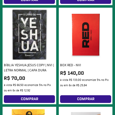
BÍBLIA YESHUA JESUS COPY | NVI |
BOX RED - NVI
LETRA NORMAL | CAPA DURA
R$ 140,00
R$ 70,00
à vista
R$ 133,00
economize
5%
no Pix
à vista
R$ 66,50
economize
5%
no Pix
ou em
6x
de
R$ 25,84
ou em
6x
de
R$ 12,92
COMPRAR
COMPRAR