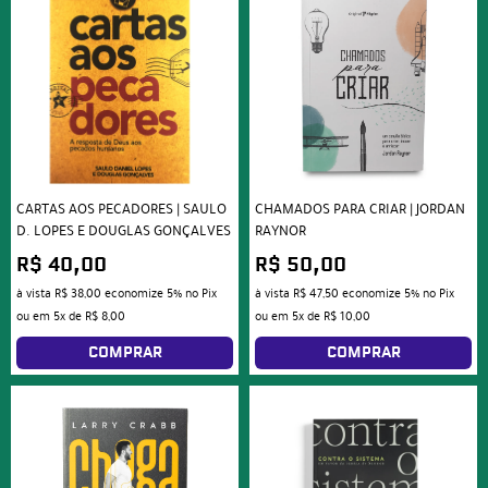
CARTAS AOS PECADORES | SAULO
CHAMADOS PARA CRIAR | JORDAN
D. LOPES E DOUGLAS GONÇALVES
RAYNOR
R$ 40,00
R$ 50,00
à vista
R$ 38,00
economize
5%
no Pix
à vista
R$ 47,50
economize
5%
no Pix
ou em
5x
de
R$ 8,00
ou em
5x
de
R$ 10,00
COMPRAR
COMPRAR