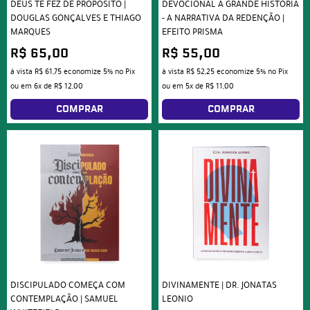
DEUS TE FEZ DE PROPÓSITO |
DEVOCIONAL A GRANDE HISTÓRIA
DOUGLAS GONÇALVES E THIAGO
- A NARRATIVA DA REDENÇÃO |
MARQUES
EFEITO PRISMA
R$ 65,00
R$ 55,00
à vista
R$ 61,75
economize
5%
no Pix
à vista
R$ 52,25
economize
5%
no Pix
ou em
6x
de
R$ 12,00
ou em
5x
de
R$ 11,00
COMPRAR
COMPRAR
DISCIPULADO COMEÇA COM
DIVINAMENTE | DR. JONATAS
CONTEMPLAÇÃO | SAMUEL
LEONIO