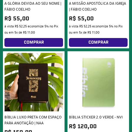
A GLÓRIA DEVIDA AO SEU NOME |
A MISSÃO APOSTÓLICA DA IGREJA
FÁBIO COELHO
| FÁBIO COELHO
R$ 55,00
R$ 55,00
à vista
R$ 52,25
economize
5%
no Pix
à vista
R$ 52,25
economize
5%
no Pix
ou em
5x
de
R$ 11,00
ou em
5x
de
R$ 11,00
COMPRAR
COMPRAR
BÍBLIA LUXO PRETA COM ESPAÇO
BÍBLIA STICKER 2.0 VERDE - NVI
PARA ANOTAÇÃO | NAA
R$ 120,00