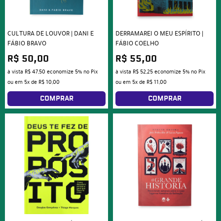
CULTURA DE LOUVOR | DANI E
DERRAMAREI O MEU ESPÍRITO |
FÁBIO BRAVO
FÁBIO COELHO
R$ 50,00
R$ 55,00
à vista
R$ 47,50
economize
5%
no Pix
à vista
R$ 52,25
economize
5%
no Pix
ou em
5x
de
R$ 10,00
ou em
5x
de
R$ 11,00
COMPRAR
COMPRAR