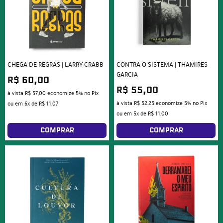
CHEGA DE REGRAS | LARRY CRABB
CONTRA O SISTEMA | THAMIRES
GARCIA
R$ 60,00
R$ 55,00
à vista
R$ 57,00
economize
5%
no Pix
à vista
R$ 52,25
economize
5%
no Pix
ou em
6x
de
R$ 11,07
ou em
5x
de
R$ 11,00
COMPRAR
COMPRAR