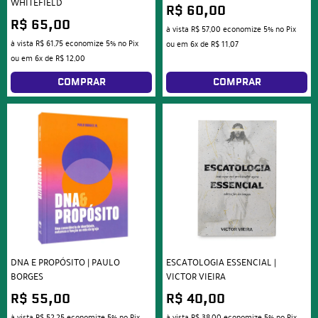
WHITEFIELD
R$ 60,00
R$ 65,00
à vista
R$ 57,00
economize
5%
no Pix
à vista
R$ 61,75
economize
5%
no Pix
ou em
6x
de
R$ 11,07
ou em
6x
de
R$ 12,00
COMPRAR
COMPRAR
DNA E PROPÓSITO | PAULO
ESCATOLOGIA ESSENCIAL |
BORGES
VICTOR VIEIRA
R$ 55,00
R$ 40,00
à vista
R$ 52,25
economize
5%
no Pix
à vista
R$ 38,00
economize
5%
no Pix