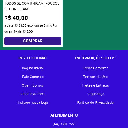
TODOS SE COMUNICAM, POUCOS
SE CONECTAM
R$ 40,00
à vista
R$ 38,00
economize
5%
no Pix
ou em
5x
de
R$ 8,00
COMPRAR
INSTITUCIONAL
INFORMAÇÕES ÚTEIS
Página Inicial
Como Comprar
Fale Conosco
Termos de Uso
Quem Somos
Fretes e Entrega
Onde estamos
Segurança
Indique nossa Loja
Política de Privacidade
ATENDIMENTO
(68)
3301-7551