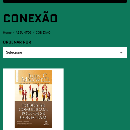
CONEXÃO
Home
ASSUNTOS
CONEXÃO
ORDENAR POR
Selecione