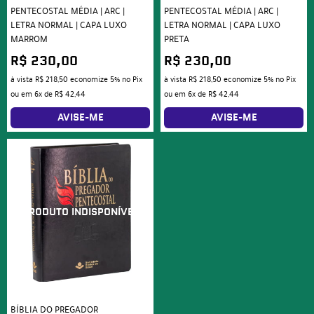
PENTECOSTAL MÉDIA | ARC |
PENTECOSTAL MÉDIA | ARC |
LETRA NORMAL | CAPA LUXO
LETRA NORMAL | CAPA LUXO
MARROM
PRETA
R$ 230,00
R$ 230,00
à vista
R$ 218,50
economize
5%
no Pix
à vista
R$ 218,50
economize
5%
no Pix
ou em
6x
de
R$ 42,44
ou em
6x
de
R$ 42,44
AVISE-ME
AVISE-ME
BÍBLIA DO PREGADOR