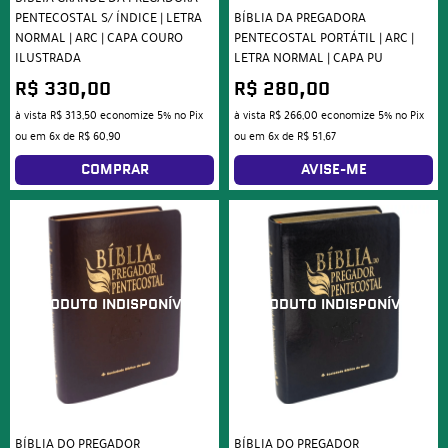
PENTECOSTAL S/ ÍNDICE | LETRA
BÍBLIA DA PREGADORA
NORMAL | ARC | CAPA COURO
PENTECOSTAL PORTÁTIL | ARC |
ILUSTRADA
LETRA NORMAL | CAPA PU
R$ 330,00
R$ 280,00
à vista
R$ 313,50
economize
5%
no Pix
à vista
R$ 266,00
economize
5%
no Pix
ou em
6x
de
R$ 60,90
ou em
6x
de
R$ 51,67
COMPRAR
AVISE-ME
BÍBLIA DO PREGADOR
BÍBLIA DO PREGADOR