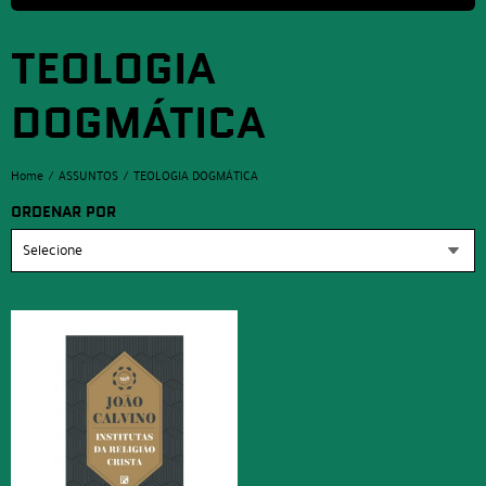
TEOLOGIA
DOGMÁTICA
Home
ASSUNTOS
TEOLOGIA DOGMÁTICA
ORDENAR POR
Selecione