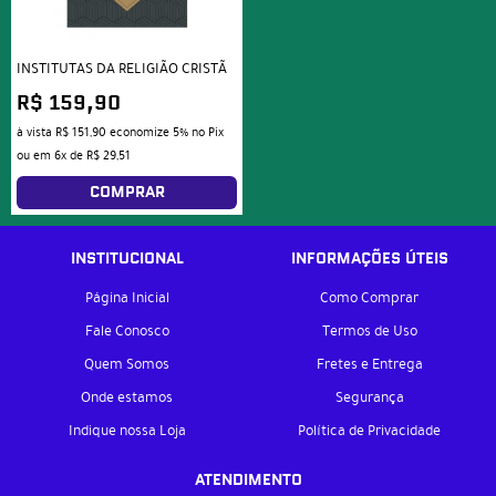
INSTITUTAS DA RELIGIÃO CRISTÃ
R$ 159,90
à vista
R$ 151,90
economize
5%
no Pix
ou em
6x
de
R$ 29,51
COMPRAR
INSTITUCIONAL
INFORMAÇÕES ÚTEIS
Página Inicial
Como Comprar
Fale Conosco
Termos de Uso
Quem Somos
Fretes e Entrega
Onde estamos
Segurança
Indique nossa Loja
Política de Privacidade
ATENDIMENTO