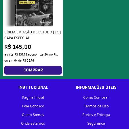
BÍBLIA EM AÇÃO DE ESTUDO | LC |
CAPA ESPECIAL
R$ 145,00
à vista
R$ 137,75
economize
5%
no Pix
ou em
6x
de
R$ 26,76
COMPRAR
INSTITUCIONAL
INFORMAÇÕES ÚTEIS
Página Inicial
Como Comprar
Fale Conosco
Termos de Uso
Quem Somos
Fretes e Entrega
Onde estamos
Segurança