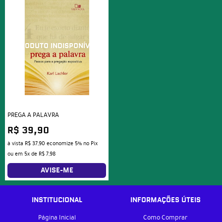
PREGA A PALAVRA
R$ 39,90
à vista
R$ 37,90
economize
5%
no Pix
ou em
5x
de
R$ 7,98
AVISE-ME
INSTITUCIONAL
INFORMAÇÕES ÚTEIS
Página Inicial
Como Comprar