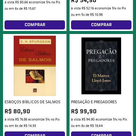
R$ 54,90
à vista
R$ 80,66
economize
5%
no Pix
à vista
R$ 52,16
economize
5%
no Pix
ou em
6x
de
R$ 15,67
ou em
5x
de
R$ 10,98
COMPRAR
COMPRAR
ESBOÇOS BÍBLICOS DE SALMOS
PREGAÇÃO E PREGADORES
R$ 80,90
R$ 99,90
à vista
R$ 76,86
economize
5%
no Pix
à vista
R$ 94,90
economize
5%
no Pix
ou em
6x
de
R$ 14,93
ou em
6x
de
R$ 18,44
COMPRAR
COMPRAR