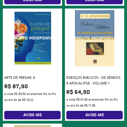
ARTE DE PREGAR, A
ESBOÇOS BÍBLICOS - DE GÊNESIS
A APOCALIPSE - VOLUME 1
R$ 87,90
R$ 64,90
à vista
R$ 83,50
economize
5%
no Pix
à vista
R$ 61,66
economize
5%
no Pix
ou em
6x
de
R$ 16,22
ou em
6x
de
R$ 11,98
AVISE-ME
AVISE-ME