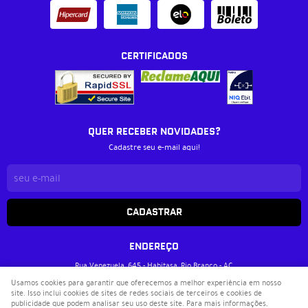
CERTIFICADOS
QUER RECEBER NOVIDADES?
Cadastre seu e-mail aqui!
CADASTRAR
ENDEREÇO
Rua Venezuela, 645
-
Habitasa, Rio Branco
-
AC
CEP: 69905-112
Usamos cookies para garantir que oferecemos a melhor experiência em nosso
site. Isso inclui cookies de sites de redes sociais de terceiros e cookies de
Livraria Metanoia
publicidade que podem analisar seu uso deste site. Para mais informações,
CNPJ: 37.033.717/0001-40