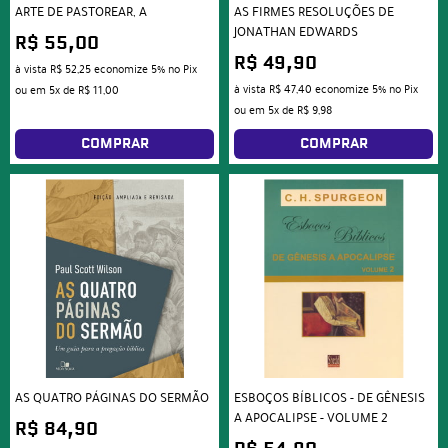
ARTE DE PASTOREAR, A
AS FIRMES RESOLUÇÕES DE
JONATHAN EDWARDS
R$ 55,00
R$ 49,90
à vista
R$ 52,25
economize
5%
no Pix
à vista
R$ 47,40
economize
5%
no Pix
ou em
5x
de
R$ 11,00
ou em
5x
de
R$ 9,98
COMPRAR
COMPRAR
AS QUATRO PÁGINAS DO SERMÃO
ESBOÇOS BÍBLICOS - DE GÊNESIS
A APOCALIPSE - VOLUME 2
R$ 84,90