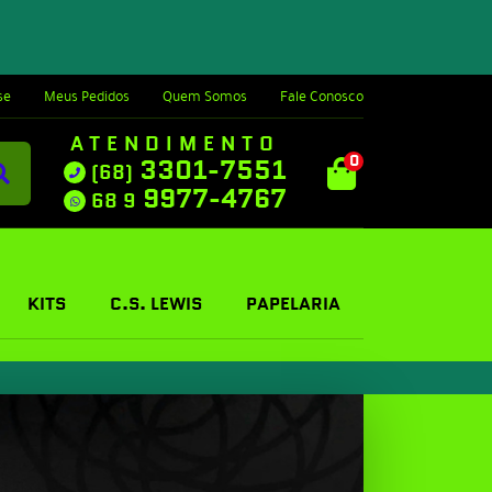
se
Meus Pedidos
Quem Somos
Fale Conosco
ATENDIMENTO
0
3301-7551
(68)
9977-4767
68 9
KITS
C.S. LEWIS
PAPELARIA