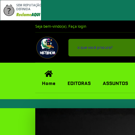
SEM REPUTAÇÃO
DEFINIDA
Seja bem-vindo(a),
Faça login
Home
EDITORAS
ASSUNTOS