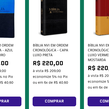
EM ORDEM
BÍBLIA NVI EM ORDEM
BÍBLIA NVI 
 – AZUL
CRONOLÓGICA – CAPA
CRONOLÓGIC
URO
LUXO PRETA
LUXO VERME
MOSTARDA
,00
R$ 220,00
R$ 220
9,00
à vista
R$ 209,00
à vista
R$ 20
%
no Pix
economize
5%
no Pix
economize
R$ 40,60
ou em
6x
de
R$ 40,60
ou em
6x
de
PRAR
COMPRAR
COM