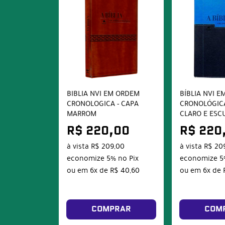
BIBLIA NVI EM ORDEM
BÍBLIA NVI 
CRONOLOGICA - CAPA
CRONOLÓGICA
MARROM
CLARO E ESC
R$ 220,00
R$ 220
à vista
R$ 209,00
à vista
R$ 20
economize
5%
no Pix
economize
5
ou em
6x
de
R$ 40,60
ou em
6x
de
COMPRAR
COM