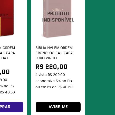
EM ORDEM
BÍBLIA NVI EM ORDEM
A – CAPA
CRONOLÓGICA – CAPA
LHA E
LUXO VINHO
R$ 220,00
,00
à vista
R$ 209,00
9,00
economize
5%
no Pix
5%
no Pix
ou em
6x
de
R$ 40,60
R$ 40,60
PRAR
AVISE-ME