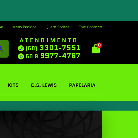
se
Meus Pedidos
Quem Somos
Fale Conosco
ATENDIMENTO
0
3301-7551
(68)
9977-4767
68 9
KITS
C.S. LEWIS
PAPELARIA