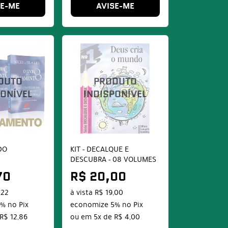
SE-ME
AVISE-ME
DO
KIT - DECALQUE E
DESCUBRA - 08 VOLUMES
70
R$ 20,00
,22
à vista
R$ 19,00
5%
no Pix
economize
5%
no Pix
R$ 12,86
ou em
5x
de
R$ 4,00