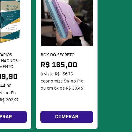
ÁRIOS
BOX DO SECRETO
 HAGNOS –
R$ 165,00
AMENTO
à vista
R$ 156,75
99,90
economize
5%
no Pix
044,90
ou em
6x
de
R$ 30,45
5%
no Pix
R$ 202,97
PRAR
COMPRAR