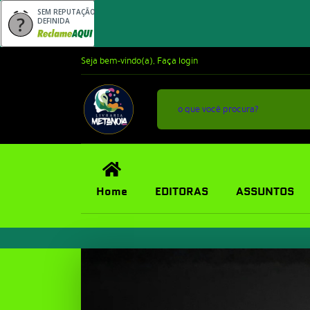
SEM REPUTAÇÃO
DEFINIDA
Seja bem-vindo(a),
Faça login
Home
EDITORAS
ASSUNTOS