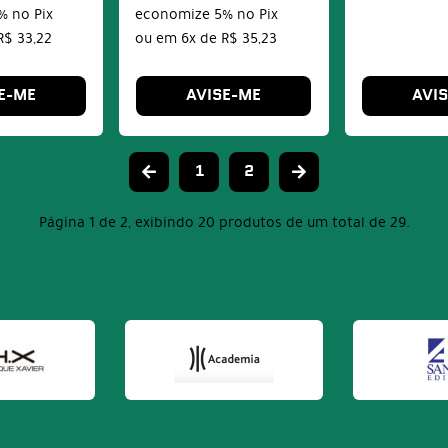
%
no Pix
economize
5%
no Pix
R$ 33,22
ou em
6x
de
R$ 35,23
E-ME
AVISE-ME
AVI
1
2
Página 1 de 2, exibindo 20 produtos de um total de 29.