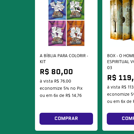
A BÍBLIA PARA COLORIR -
BOX - O HOM
KIT
ESPIRITUAL VO
03
R$ 80,00
R$ 119
à vista
R$ 76,00
à vista
R$ 113
economize
5%
no Pix
economize
5
ou em
6x
de
R$ 14,76
ou em
6x
de
COMPRAR
COM