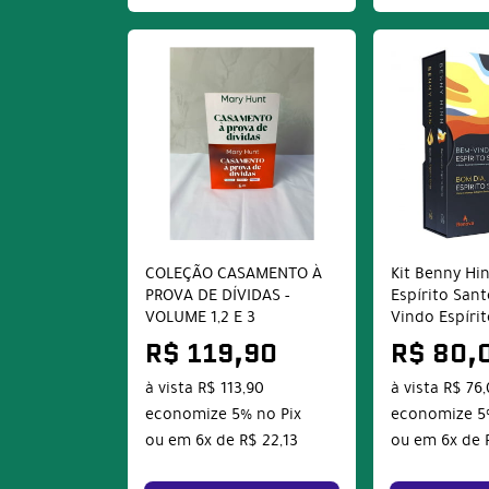
COLEÇÃO CASAMENTO À
Kit Benny Hi
PROVA DE DÍVIDAS -
Espírito San
VOLUME 1,2 E 3
Vindo Espíri
R$ 119,90
R$ 80,
à vista
R$ 113,90
à vista
R$ 76
economize
5%
no Pix
economize
5
ou em
6x
de
R$ 22,13
ou em
6x
de