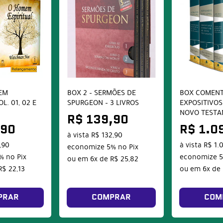
EM
BOX 2 – SERMÕES DE
BOX COMENT
L. 01, 02 E
SPURGEON – 3 LIVROS
EXPOSITIVOS
NOVO TEST
R$ 139,90
,90
R$ 1.0
à vista
R$ 132,90
,90
à vista
R$ 1.
economize
5%
no Pix
%
no Pix
economize
ou em
6x
de
R$ 25,82
R$ 22,13
ou em
6x
de
PRAR
COMPRAR
COM