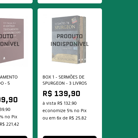
TAMENTO
BOX 1 – SERMÕES DE
O - 5
SPURGEON – 3 LIVROS
R$ 139,90
99,90
à vista
R$ 132,90
139,90
economize
5%
no Pix
5%
no Pix
ou em
6x
de
R$ 25,82
R$ 221,42