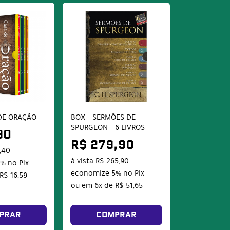
DE ORAÇÃO
BOX – SERMÕES DE
SPURGEON – 6 LIVROS
90
R$ 279,90
,40
à vista
R$ 265,90
5%
no Pix
economize
5%
no Pix
R$ 16,59
ou em
6x
de
R$ 51,65
PRAR
COMPRAR