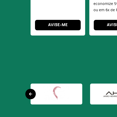
economize
5
ou em
6x
de
AVISE-ME
AVIS