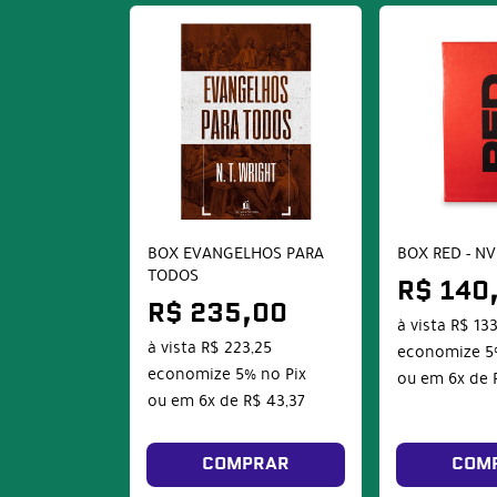
BOX EVANGELHOS PARA
BOX RED - NV
TODOS
R$ 140
R$ 235,00
à vista
R$ 13
à vista
R$ 223,25
economize
5
economize
5%
no Pix
ou em
6x
de
ou em
6x
de
R$ 43,37
COMPRAR
COM