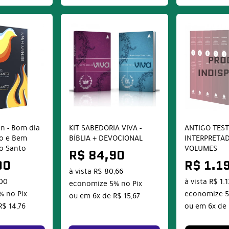
nn - Bom dia
KIT SABEDORIA VIVA -
ANTIGO TES
to e Bem
BÍBLIA + DEVOCIONAL
INTERPRETAD
to Santo
VOLUMES
R$ 84,90
00
R$ 1.1
à vista
R$ 80,66
,00
à vista
R$ 1.
economize
5%
no Pix
%
no Pix
economize
ou em
6x
de
R$ 15,67
R$ 14,76
ou em
6x
de