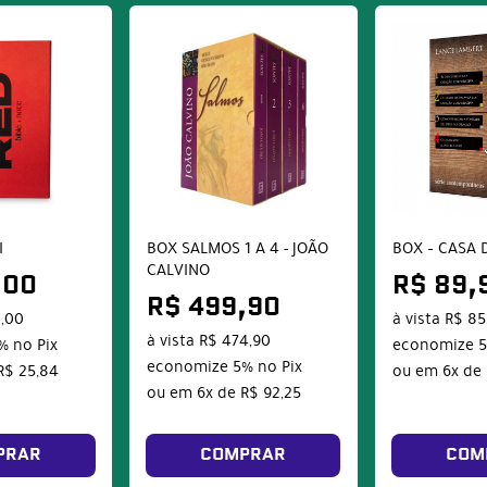
I
BOX SALMOS 1 A 4 - JOÃO
BOX – CASA 
CALVINO
,00
R$ 89,
R$ 499,90
3,00
à vista
R$ 85
à vista
R$ 474,90
%
no Pix
economize
economize
5%
no Pix
R$ 25,84
ou em
6x
de
ou em
6x
de
R$ 92,25
PRAR
COMPRAR
COM