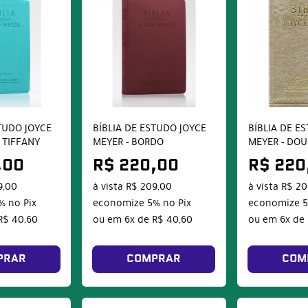
STUDO JOYCE
BÍBLIA DE ESTUDO JOYCE
BÍBLIA DE E
 TIFFANY
MEYER - BORDO
MEYER - DO
,00
R$ 220,00
R$ 220
9,00
à vista
R$ 209,00
à vista
R$ 20
%
no Pix
economize
5%
no Pix
economize
R$ 40,60
ou em
6x
de
R$ 40,60
ou em
6x
de
PRAR
COMPRAR
COM