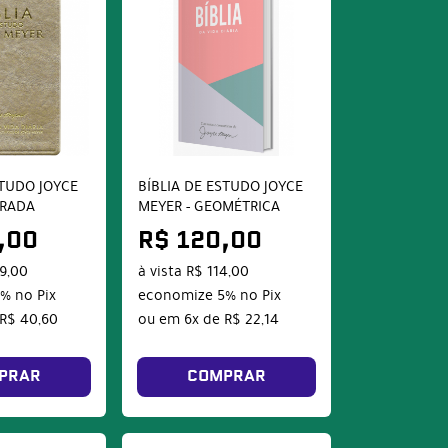
STUDO JOYCE
BÍBLIA DE ESTUDO JOYCE
URADA
MEYER - GEOMÉTRICA
,00
R$ 120,00
9,00
à vista
R$ 114,00
5%
no Pix
economize
5%
no Pix
R$ 40,60
ou em
6x
de
R$ 22,14
PRAR
COMPRAR