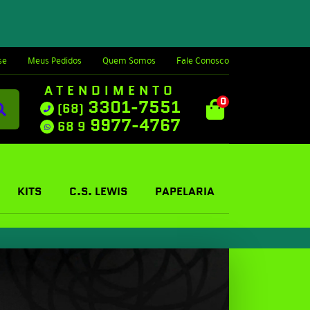
se
Meus Pedidos
Quem Somos
Fale Conosco
ATENDIMENTO
0
3301-7551
(68)
9977-4767
68 9
KITS
C.S. LEWIS
PAPELARIA