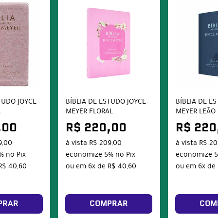
STUDO JOYCE
BÍBLIA DE ESTUDO JOYCE
BÍBLIA DE E
A
MEYER FLORAL
MEYER LEÃO
,00
R$ 220,00
R$ 220
9,00
à vista
R$ 209,00
à vista
R$ 20
%
no Pix
economize
5%
no Pix
economize
R$ 40,60
ou em
6x
de
R$ 40,60
ou em
6x
de
PRAR
COMPRAR
COM