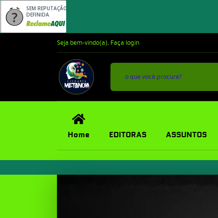
SEM REPUTAÇÃO
DEFINIDA
Seja bem-vindo(a),
Faça login
Home
EDITORAS
ASSUNTOS