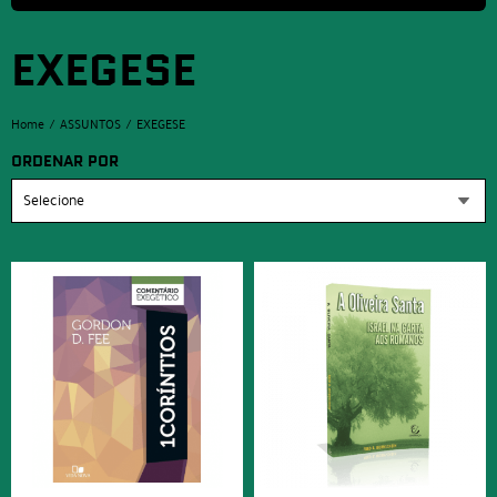
EXEGESE
Home
ASSUNTOS
EXEGESE
ORDENAR POR
Selecione