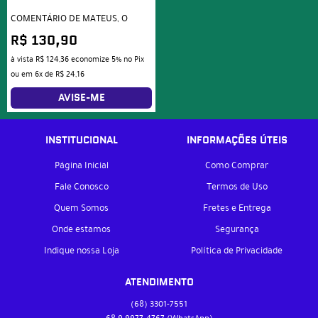
COMENTÁRIO DE MATEUS, O
R$ 130,90
à vista
R$ 124,36
economize
5%
no Pix
ou em
6x
de
R$ 24,16
AVISE-ME
INSTITUCIONAL
INFORMAÇÕES ÚTEIS
Página Inicial
Como Comprar
Fale Conosco
Termos de Uso
Quem Somos
Fretes e Entrega
Onde estamos
Segurança
Indique nossa Loja
Política de Privacidade
ATENDIMENTO
(68)
3301-7551