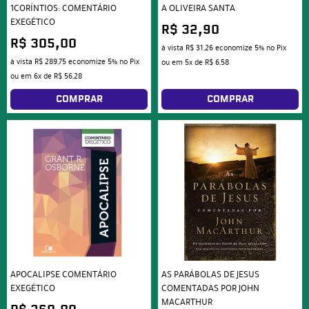
1CORÍNTIOS: COMENTÁRIO
A OLIVEIRA SANTA
EXEGÉTICO
R$ 32,90
R$ 305,00
à vista
R$ 31,26
economize
5%
no Pix
à vista
R$ 289,75
economize
5%
no Pix
ou em
5x
de
R$ 6,58
ou em
6x
de
R$ 56,28
COMPRAR
COMPRAR
APOCALIPSE COMENTÁRIO
AS PARÁBOLAS DE JESUS
EXEGÉTICO
COMENTADAS POR JOHN
MACARTHUR