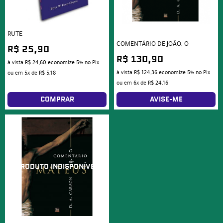
RUTE
COMENTÁRIO DE JOÃO, O
R$ 25,90
R$ 130,90
à vista
R$ 24,60
economize
5%
no Pix
à vista
R$ 124,36
economize
5%
no Pix
ou em
5x
de
R$ 5,18
ou em
6x
de
R$ 24,16
COMPRAR
AVISE-ME