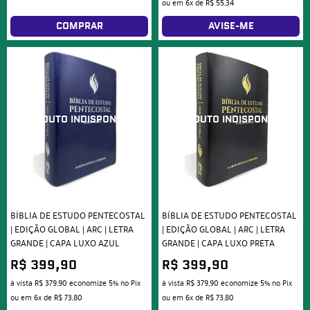
ou em
6x
de
R$ 55,34
COMPRAR
AVISE-ME
BÍBLIA DE ESTUDO PENTECOSTAL
BÍBLIA DE ESTUDO PENTECOSTAL
| EDIÇÃO GLOBAL | ARC | LETRA
| EDIÇÃO GLOBAL | ARC | LETRA
GRANDE | CAPA LUXO AZUL
GRANDE | CAPA LUXO PRETA
R$ 399,90
R$ 399,90
à vista
R$ 379,90
economize
5%
no Pix
à vista
R$ 379,90
economize
5%
no Pix
ou em
6x
de
R$ 73,80
ou em
6x
de
R$ 73,80