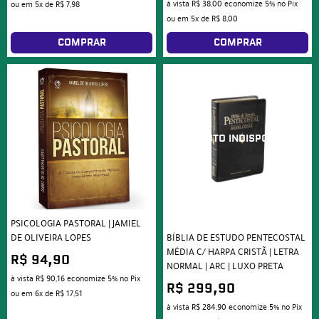
à vista
R$ 38,00
economize
5%
no Pix
ou em
5x
de
R$ 7,98
ou em
5x
de
R$ 8,00
COMPRAR
COMPRAR
PSICOLOGIA PASTORAL | JAMIEL
DE OLIVEIRA LOPES
BÍBLIA DE ESTUDO PENTECOSTAL
MÉDIA C/ HARPA CRISTÃ | LETRA
R$ 94,90
NORMAL | ARC | LUXO PRETA
à vista
R$ 90,16
economize
5%
no Pix
R$ 299,90
ou em
6x
de
R$ 17,51
à vista
R$ 284,90
economize
5%
no Pix