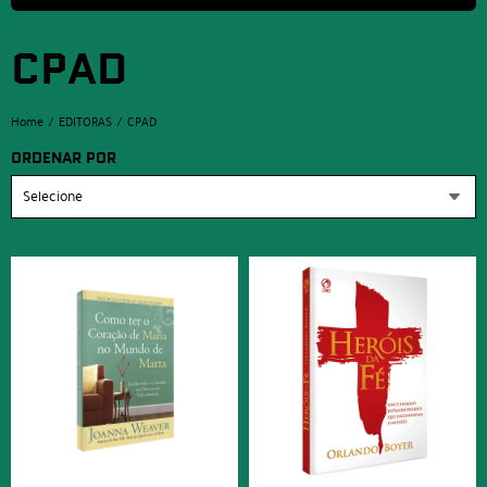
CPAD
Home
EDITORAS
CPAD
ORDENAR POR
Selecione