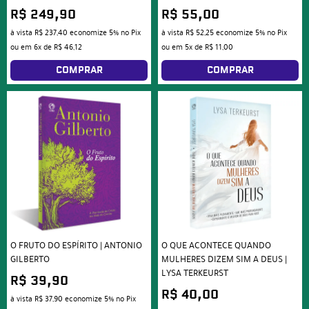
R$ 249,90
R$ 55,00
à vista
R$ 237,40
economize
5%
no Pix
à vista
R$ 52,25
economize
5%
no Pix
ou em
6x
de
R$ 46,12
ou em
5x
de
R$ 11,00
COMPRAR
COMPRAR
O FRUTO DO ESPÍRITO | ANTONIO
O QUE ACONTECE QUANDO
GILBERTO
MULHERES DIZEM SIM A DEUS |
LYSA TERKEURST
R$ 39,90
R$ 40,00
à vista
R$ 37,90
economize
5%
no Pix