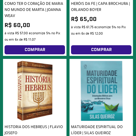
COMO TER O CORAÇÃO DE MARIA
HERÓIS DA FE | CAPA BROCHURA |
NO MUNDO DE MARTA | JOANNA
ORLANDO BOYER
WEAV
R$ 65,00
R$ 60,00
à vista
R$ 61,75
economize
5%
no Pix
à vista
R$ 57,00
economize
5%
no Pix
ou em
6x
de
R$ 12,00
ou em
6x
de
R$ 11,07
COMPRAR
COMPRAR
HISTORIA DOS HEBREUS | FLAVIO
MATURIDADE ESPIRITUAL DO
JOSEFO
LÍDER | SILAS QUEIROZ