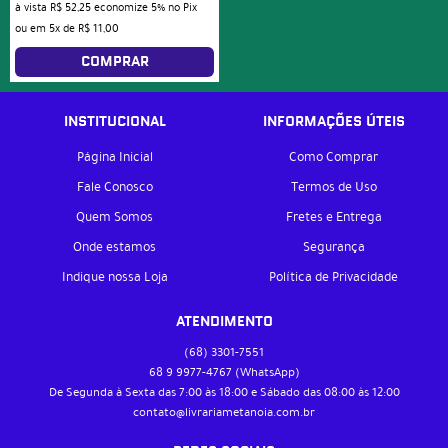
à vista
R$ 52,25
economize
5%
no Pix
ou em
5x
de
R$ 11,00
COMPRAR
INSTITUCIONAL
INFORMAÇÕES ÚTEIS
Página Inicial
Como Comprar
Fale Conosco
Termos de Uso
Quem Somos
Fretes e Entrega
Onde estamos
Segurança
Indique nossa Loja
Política de Privacidade
ATENDIMENTO
(68)
3301-7551
68 9
9977-4767
(WhatsApp)
De Segunda à Sexta das 7:00 às 18:00 e Sábado das 08:00 às 12:00
contato@livrariametanoia.com.br