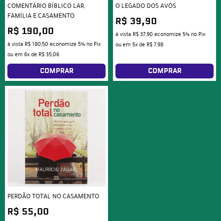
COMENTÁRIO BÍBLICO LAR,
O LEGADO DOS AVÓS
FAMÍLIA E CASAMENTO
R$ 39,90
R$ 190,00
à vista
R$ 37,90
economize
5%
no Pix
à vista
R$ 180,50
economize
5%
no Pix
ou em
5x
de
R$ 7,98
ou em
6x
de
R$ 35,06
COMPRAR
COMPRAR
PERDÃO TOTAL NO CASAMENTO
R$ 55,00