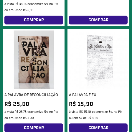
à vista
R$ 33,16
economize
5%
no Pix
ou em
5x
de
R$ 6,98
COMPRAR
COMPRAR
A PALAVRA DE RECONCILIAÇÃO
A PALAVRA E EU
R$ 25,00
R$ 15,90
à vista
R$ 23,75
economize
5%
no Pix
à vista
R$ 15,10
economize
5%
no Pix
ou em
5x
de
R$ 5,00
ou em
5x
de
R$ 3,18
COMPRAR
COMPRAR