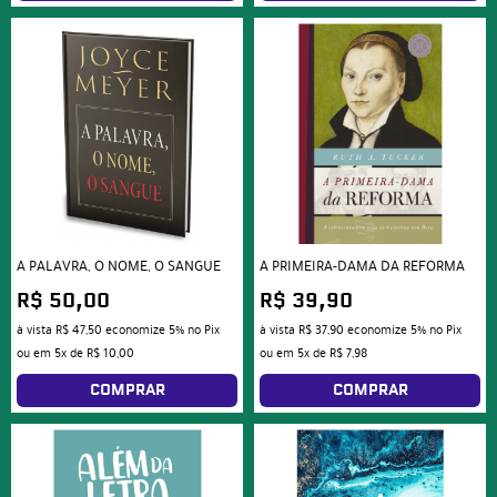
A PALAVRA, O NOME, O SANGUE
A PRIMEIRA-DAMA DA REFORMA
R$ 50,00
R$ 39,90
à vista
R$ 47,50
economize
5%
no Pix
à vista
R$ 37,90
economize
5%
no Pix
ou em
5x
de
R$ 10,00
ou em
5x
de
R$ 7,98
COMPRAR
COMPRAR