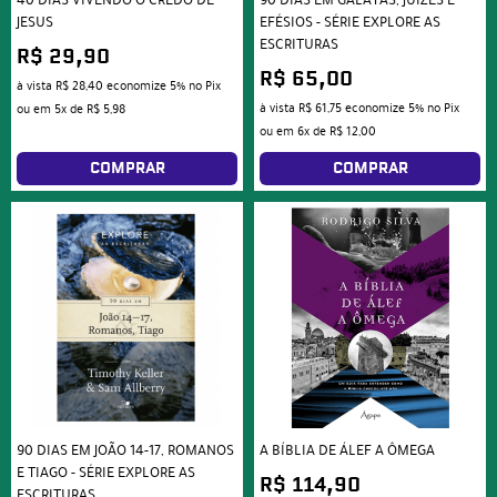
40 DIAS VIVENDO O CREDO DE
90 DIAS EM GÁLATAS, JUÍZES E
JESUS
EFÉSIOS - SÉRIE EXPLORE AS
ESCRITURAS
R$ 29,90
R$ 65,00
à vista
R$ 28,40
economize
5%
no Pix
à vista
R$ 61,75
economize
5%
no Pix
ou em
5x
de
R$ 5,98
ou em
6x
de
R$ 12,00
COMPRAR
COMPRAR
90 DIAS EM JOÃO 14-17, ROMANOS
A BÍBLIA DE ÁLEF A ÔMEGA
E TIAGO - SÉRIE EXPLORE AS
R$ 114,90
ESCRITURAS