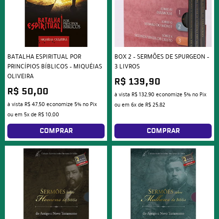
BATALHA ESPIRITUAL POR
BOX 2 – SERMÕES DE SPURGEON –
PRINCÍPIOS BÍBLICOS – MIQUÉIAS
3 LIVROS
OLIVEIRA
R$ 139,90
R$ 50,00
à vista
R$ 132,90
economize
5%
no Pix
à vista
R$ 47,50
economize
5%
no Pix
ou em
6x
de
R$ 25,82
ou em
5x
de
R$ 10,00
COMPRAR
COMPRAR