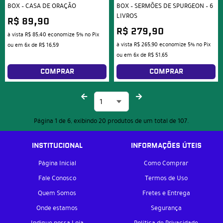
BOX – CASA DE ORAÇÃO
BOX – SERMÕES DE SPURGEON – 6
LIVROS
R$ 89,90
R$ 279,90
à vista
R$ 85,40
economize
5%
no Pix
à vista
R$ 265,90
economize
5%
no Pix
ou em
6x
de
R$ 16,59
ou em
6x
de
R$ 51,65
COMPRAR
COMPRAR
Página 1 de 6, exibindo 20 produtos de um total de 107.
INSTITUCIONAL
INFORMAÇÕES ÚTEIS
Página Inicial
Como Comprar
Fale Conosco
Termos de Uso
Quem Somos
Fretes e Entrega
Onde estamos
Segurança
Indique nossa Loja
Política de Privacidade