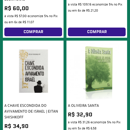
à vista
R$ 109,16
economize
5%
no Pix
R$ 60,00
ou em
6x
de
R$ 21,20
à vista
R$ 57,00
economize
5%
no Pix
ou em
6x
de
R$ 11,07
COMPRAR
COMPRAR
A CHAVE ESCONDIDA DO
A OLIVEIRA SANTA
AVIVAMENTO DE ISRAEL | EITAN
R$ 32,90
SHISHKOFF
à vista
R$ 31,26
economize
5%
no Pix
R$ 34,90
ou em
5x
de
R$ 6,58