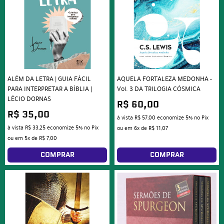
ALÉM DA LETRA | GUIA FÁCIL
AQUELA FORTALEZA MEDONHA -
PARA INTERPRETAR A BÍBLIA |
Vol. 3 DA TRILOGIA CÓSMICA
LÉCIO DORNAS
R$ 60,00
R$ 35,00
à vista
R$ 57,00
economize
5%
no Pix
à vista
R$ 33,25
economize
5%
no Pix
ou em
6x
de
R$ 11,07
ou em
5x
de
R$ 7,00
COMPRAR
COMPRAR