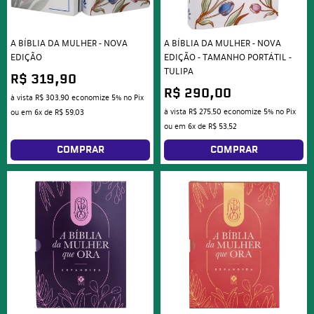
A BÍBLIA DA MULHER - NOVA
A BÍBLIA DA MULHER - NOVA
EDIÇÃO
EDIÇÃO - TAMANHO PORTÁTIL -
TULIPA
R$ 319,90
R$ 290,00
à vista
R$ 303,90
economize
5%
no Pix
à vista
R$ 275,50
economize
5%
no Pix
ou em
6x
de
R$ 59,03
ou em
6x
de
R$ 53,52
COMPRAR
COMPRAR