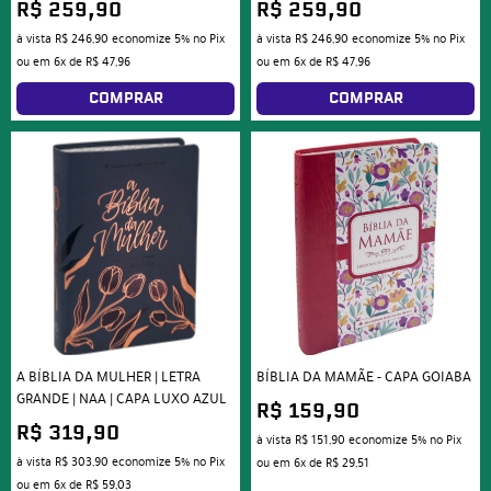
R$ 259,90
R$ 259,90
à vista
R$ 246,90
economize
5%
no Pix
à vista
R$ 246,90
economize
5%
no Pix
ou em
6x
de
R$ 47,96
ou em
6x
de
R$ 47,96
COMPRAR
COMPRAR
A BÍBLIA DA MULHER | LETRA
BÍBLIA DA MAMÃE - CAPA GOIABA
GRANDE | NAA | CAPA LUXO AZUL
R$ 159,90
R$ 319,90
à vista
R$ 151,90
economize
5%
no Pix
à vista
R$ 303,90
economize
5%
no Pix
ou em
6x
de
R$ 29,51
ou em
6x
de
R$ 59,03