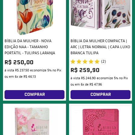
BÍBLIA DA MULHER - NOVA
BÍBLIA DA MULHER COMPACTA |
EDIÇÃO NAA - TAMANHO
ARC | LETRA NORMAL | CAPA LUXO
PORTÁTIL - TULIPAS LARANJA
BRANCA TULIPA
(2)
R$ 250,00
R$ 259,90
à vista
R$ 237,50
economize
5%
no Pix
ou em
6x
de
R$ 46,13
à vista
R$ 246,90
economize
5%
no Pix
ou em
6x
de
R$ 47,96
COMPRAR
COMPRAR