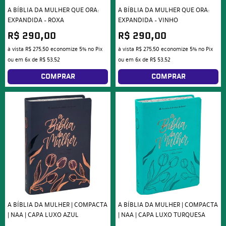
A BÍBLIA DA MULHER QUE ORA:
A BÍBLIA DA MULHER QUE ORA:
EXPANDIDA – ROXA
EXPANDIDA – VINHO
R$ 290,00
R$ 290,00
à vista
R$ 275,50
economize
5%
no Pix
à vista
R$ 275,50
economize
5%
no Pix
ou em
6x
de
R$ 53,52
ou em
6x
de
R$ 53,52
COMPRAR
COMPRAR
A BÍBLIA DA MULHER | COMPACTA
A BÍBLIA DA MULHER | COMPACTA
| NAA | CAPA LUXO AZUL
| NAA | CAPA LUXO TURQUESA