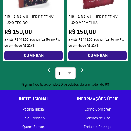
BÍBLIA DA MULHER DE FÉ NVI
BÍBLIA DA MULHER DE FÉ NVI
LUXO TECIDO
LUXO VERMELHA
R$ 150,00
R$ 150,00
à vista
R$ 142,50
economize
5%
no Pix
à vista
R$ 142,50
economize
5%
no Pix
ou em
6x
de
R$ 27,68
ou em
6x
de
R$ 27,68
COMPRAR
COMPRAR
Página 1 de 5, exibindo 20 produtos de um total de 98.
INSTITUCIONAL
INFORMAÇÕES ÚTEIS
Página Inicial
Como Comprar
Fale Conosco
Termos de Uso
Quem Somos
Fretes e Entrega