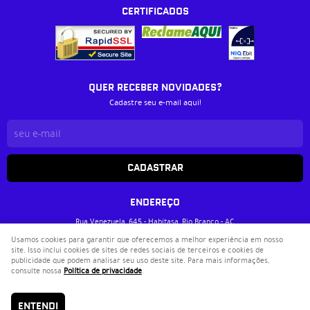
CERTIFICADOS
QUER RECEBER NOVIDADES?
Cadastre seu e-mail aqui!
CADASTRAR
ENDEREÇO
Rua Venezuela, 645
-
Habitasa, Rio Branco
-
AC
CEP: 69905-112
Usamos cookies para garantir que oferecemos a melhor experiência em nosso
site. Isso inclui cookies de sites de redes sociais de terceiros e cookies de
Livraria Metanoia
publicidade que podem analisar seu uso deste site. Para mais informações,
CNPJ: 37.033.717/0001-40
consulte nossa
Política de privacidade
.
LOJA VIRTUAL CRIADA POR
ENTENDI