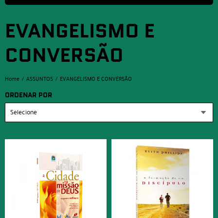
EVANGELISMO E
CONVERSÃO
Home
ASSUNTOS
EVANGELISMO E CONVERSÃO
ORDENAR POR
Selecione