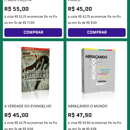
| FÁBIO COELHO
PIROLO
R$ 55,00
R$ 45,00
à vista
R$ 52,25
economize
5%
no Pix
à vista
R$ 42,75
economize
5%
no Pix
ou em
5x
de
R$ 11,00
ou em
5x
de
R$ 9,00
COMPRAR
COMPRAR
A VERDADE DO EVANGELHO
ABRAÇANDO O MUNDO
R$ 45,00
R$ 47,90
à vista
R$ 42,75
economize
5%
no Pix
à vista
R$ 45,50
economize
5%
no Pix
ou em
5x
de
R$ 9,00
ou em
5x
de
R$ 9,58