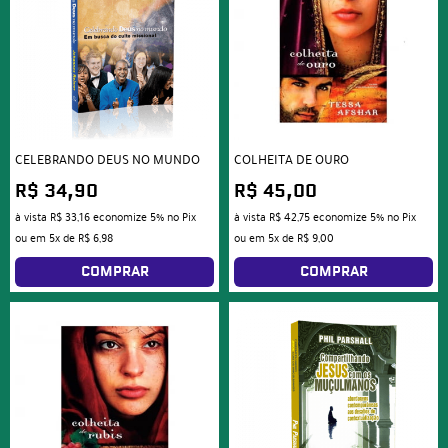
CELEBRANDO DEUS NO MUNDO
COLHEITA DE OURO
R$ 34,90
R$ 45,00
à vista
R$ 33,16
economize
5%
no Pix
à vista
R$ 42,75
economize
5%
no Pix
ou em
5x
de
R$ 6,98
ou em
5x
de
R$ 9,00
COMPRAR
COMPRAR