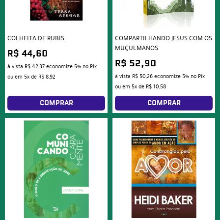
COLHEITA DE RUBIS
COMPARTILHANDO JESUS COM OS
MUÇULMANOS
R$ 44,60
R$ 52,90
à vista
R$ 42,37
economize
5%
no Pix
à vista
R$ 50,26
economize
5%
no Pix
ou em
5x
de
R$ 8,92
ou em
5x
de
R$ 10,58
COMPRAR
COMPRAR