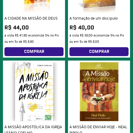
A CIDADE NA MISSÃO DE DEUS
A formação de um discípulo
R$ 44,00
R$ 40,00
à vista
R$ 41,80
economize
5%
no Pix
à vista
R$ 38,00
economize
5%
no Pix
ou em
5x
de
R$ 8,80
ou em
5x
de
R$ 8,00
COMPRAR
COMPRAR
A MISSÃO APOSTÓLICA DA IGREJA
A MISSÃO DE ENVIAR HOJE – NEAL