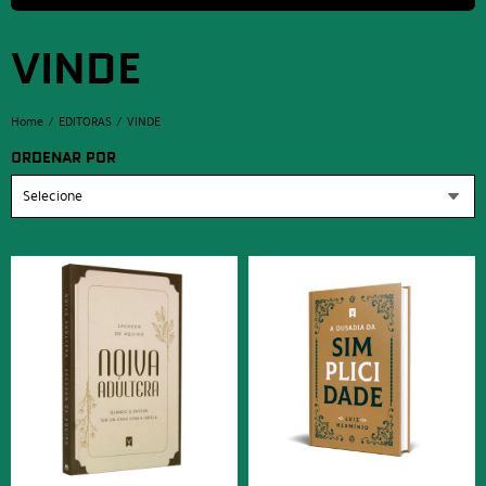
VINDE
Home
EDITORAS
VINDE
ORDENAR POR
Selecione