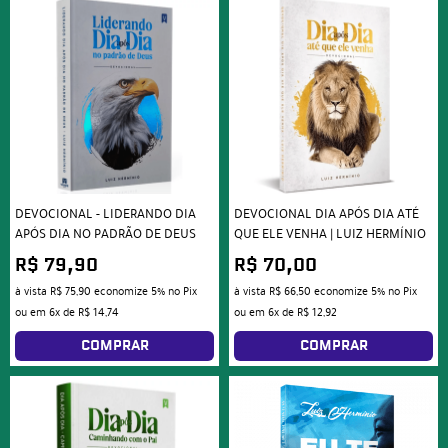
DEVOCIONAL - LIDERANDO DIA
DEVOCIONAL DIA APÓS DIA ATÉ
APÓS DIA NO PADRÃO DE DEUS
QUE ELE VENHA | LUIZ HERMÍNIO
R$ 79,90
R$ 70,00
à vista
R$ 75,90
economize
5%
no Pix
à vista
R$ 66,50
economize
5%
no Pix
ou em
6x
de
R$ 14,74
ou em
6x
de
R$ 12,92
COMPRAR
COMPRAR