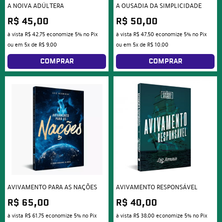
A NOIVA ADÚLTERA
A OUSADIA DA SIMPLICIDADE
R$ 45,00
R$ 50,00
à vista
R$ 42,75
economize
5%
no Pix
à vista
R$ 47,50
economize
5%
no Pix
ou em
5x
de
R$ 9,00
ou em
5x
de
R$ 10,00
COMPRAR
COMPRAR
AVIVAMENTO PARA AS NAÇÕES
AVIVAMENTO RESPONSÁVEL
R$ 65,00
R$ 40,00
à vista
R$ 61,75
economize
5%
no Pix
à vista
R$ 38,00
economize
5%
no Pix