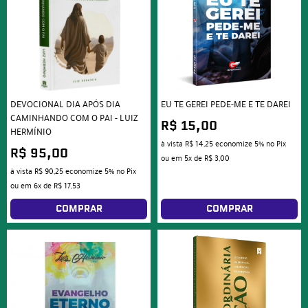
DEVOCIONAL DIA APÓS DIA
EU TE GEREI PEDE-ME E TE DAREI
CAMINHANDO COM O PAI - LUIZ
R$ 15,00
HERMÍNIO
à vista
R$ 14,25
economize
5%
no Pix
R$ 95,00
ou em
5x
de
R$ 3,00
à vista
R$ 90,25
economize
5%
no Pix
ou em
6x
de
R$ 17,53
COMPRAR
COMPRAR