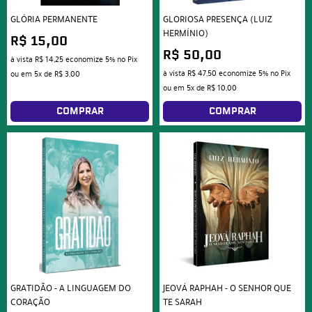
GLÓRIA PERMANENTE
GLORIOSA PRESENÇA (LUIZ
HERMÍNIO)
R$ 15,00
R$ 50,00
à vista
R$ 14,25
economize
5%
no Pix
à vista
R$ 47,50
economize
5%
no Pix
ou em
5x
de
R$ 3,00
ou em
5x
de
R$ 10,00
COMPRAR
COMPRAR
GRATIDÃO - A LINGUAGEM DO
JEOVÁ RAPHAH - O SENHOR QUE
CORAÇÃO
TE SARAH