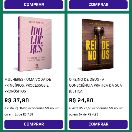
COMPRAR
COMPRAR
MULHERES - UMA VODA DE
O REINO DE DEUS - A
PRINCÍPIOS, PROCESSOS E
CONSCIÊNCIA PRÁTICA DA SUA
PROPÓSITOS
JUSTIÇA
R$ 37,90
R$ 24,90
à vista
R$ 36,00
economize
5%
no Pix
à vista
R$ 23,66
economize
5%
no Pix
ou em
5x
de
R$ 7,58
ou em
5x
de
R$ 4,98
COMPRAR
COMPRAR