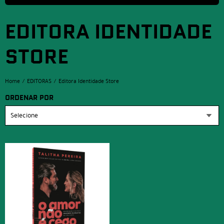
EDITORA IDENTIDADE
STORE
Home
EDITORAS
Editora Identidade Store
ORDENAR POR
Selecione