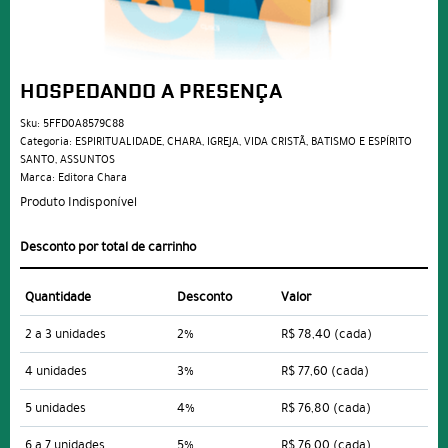
HOSPEDANDO A PRESENÇA
Sku:
5FFD0A8579C88
Categoria:
ESPIRITUALIDADE
,
CHARA
,
IGREJA
,
VIDA CRISTÃ
,
BATISMO E ESPÍRITO
SANTO
,
ASSUNTOS
Marca:
Editora Chara
Produto Indisponível
Desconto por total de carrinho
Quantidade
Desconto
Valor
2 a 3 unidades
2%
R$ 78,40
(cada)
4 unidades
3%
R$ 77,60
(cada)
5 unidades
4%
R$ 76,80
(cada)
6 a 7 unidades
5%
R$ 76,00
(cada)