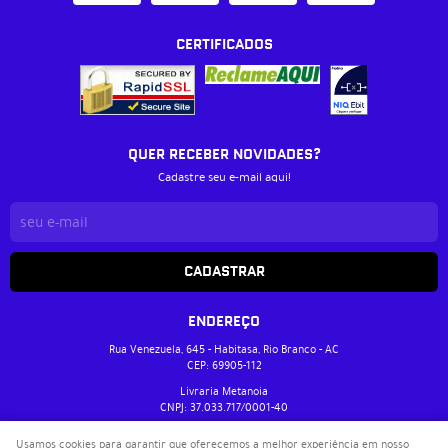
CERTIFICADOS
QUER RECEBER NOVIDADES?
Cadastre seu e-mail aqui!
CADASTRAR
ENDEREÇO
Rua Venezuela, 645
-
Habitasa, Rio Branco
-
AC
CEP: 69905-112
Livraria Metanoia
CNPJ: 37.033.717/0001-40
Usamos cookies para garantir que oferecemos a melhor experiência em nosso