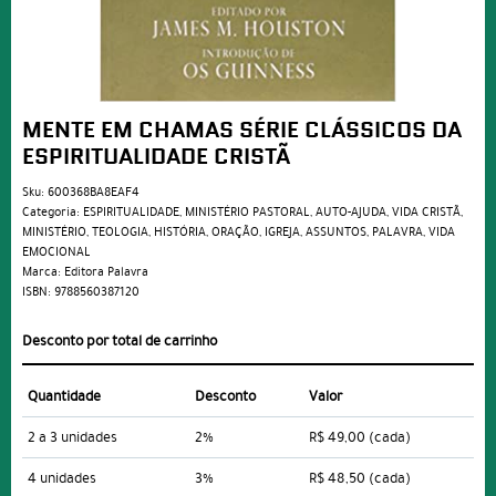
MENTE EM CHAMAS SÉRIE CLÁSSICOS DA
ESPIRITUALIDADE CRISTÃ
Sku:
600368BA8EAF4
Categoria:
ESPIRITUALIDADE
,
MINISTÉRIO PASTORAL
,
AUTO-AJUDA
,
VIDA CRISTÃ
,
MINISTÉRIO
,
TEOLOGIA
,
HISTÓRIA
,
ORAÇÃO
,
IGREJA
,
ASSUNTOS
,
PALAVRA
,
VIDA
EMOCIONAL
Marca:
Editora Palavra
ISBN:
9788560387120
Desconto por total de carrinho
Quantidade
Desconto
Valor
2 a 3 unidades
2%
R$ 49,00
(cada)
4 unidades
3%
R$ 48,50
(cada)