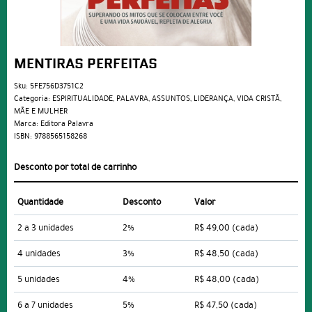
MENTIRAS PERFEITAS
Sku:
5FE756D3751C2
Categoria:
ESPIRITUALIDADE
,
PALAVRA
,
ASSUNTOS
,
LIDERANÇA
,
VIDA CRISTÃ
,
MÃE E MULHER
Marca:
Editora Palavra
ISBN:
9788565158268
Desconto por total de carrinho
Quantidade
Desconto
Valor
2 a 3 unidades
2%
R$ 49,00
(cada)
4 unidades
3%
R$ 48,50
(cada)
5 unidades
4%
R$ 48,00
(cada)
6 a 7 unidades
5%
R$ 47,50
(cada)