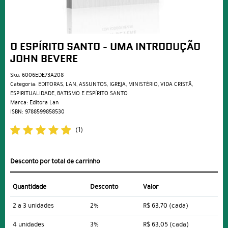
O ESPÍRITO SANTO - UMA INTRODUÇÃO
JOHN BEVERE
Sku:
6006EDE73A208
Categoria:
EDITORAS
,
LAN
,
ASSUNTOS
,
IGREJA
,
MINISTÉRIO
,
VIDA CRISTÃ
,
ESPIRITUALIDADE
,
BATISMO E ESPÍRITO SANTO
Marca:
Editora Lan
ISBN:
9788599858530
(1)
Desconto por total de carrinho
Quantidade
Desconto
Valor
2 a 3 unidades
2%
R$ 63,70
(cada)
4 unidades
3%
R$ 63,05
(cada)