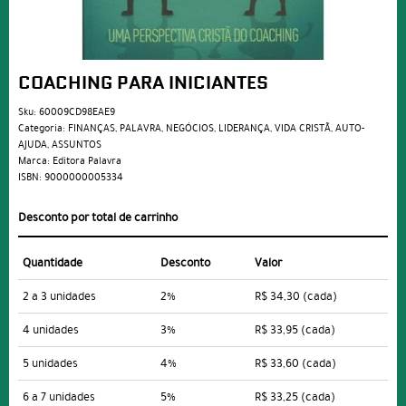
COACHING PARA INICIANTES
Sku:
60009CD98EAE9
Categoria:
FINANÇAS
,
PALAVRA
,
NEGÓCIOS
,
LIDERANÇA
,
VIDA CRISTÃ
,
AUTO-
AJUDA
,
ASSUNTOS
Marca:
Editora Palavra
ISBN:
9000000005334
Desconto por total de carrinho
Quantidade
Desconto
Valor
2 a 3 unidades
2%
R$ 34,30
(cada)
4 unidades
3%
R$ 33,95
(cada)
5 unidades
4%
R$ 33,60
(cada)
6 a 7 unidades
5%
R$ 33,25
(cada)