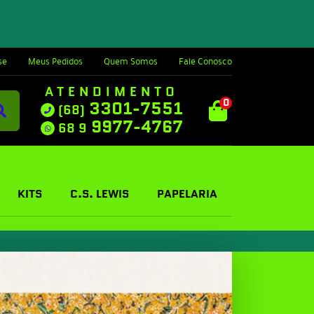
se
Meus Pedidos
Quem Somos
Fale Conosco
ATENDIMENTO
0
3301-7551
(68)
9977-4767
68 9
KITS
C.S. LEWIS
PAPELARIA