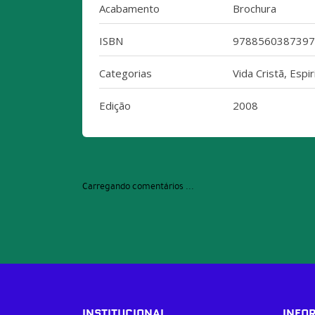
Acabamento
Brochura
ISBN
9788560387397
Categorias
Vida Cristã, Espi
Edição
2008
Carregando comentários ...
INSTITUCIONAL
INFO