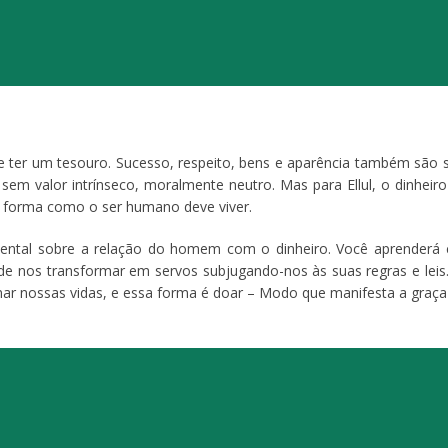
de ter um tesouro. Sucesso, respeito, bens e aparência também são
 sem valor intrínseco, moralmente neutro. Mas para Ellul, o dinhe
a forma como o ser humano deve viver.
ntal sobre a relação do homem com o dinheiro. Você aprenderá c
e nos transformar em servos subjugando-nos às suas regras e leis
ernar nossas vidas, e essa forma é doar – Modo que manifesta a gra