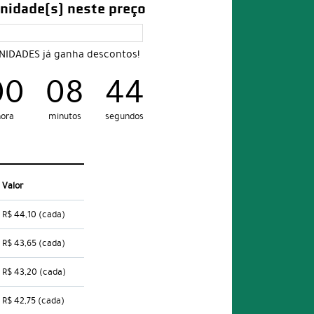
nidade(s) neste preço
UNIDADES já ganha descontos!
00
08
43
hora
minutos
segundos
Valor
R$ 44,10
(cada)
R$ 43,65
(cada)
R$ 43,20
(cada)
R$ 42,75
(cada)