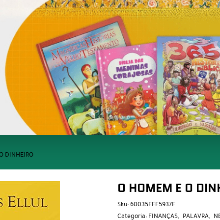
O DINHEIRO
O HOMEM E O DIN
Sku:
60035EFE5937F
Categoria:
FINANÇAS
PALAVRA
N