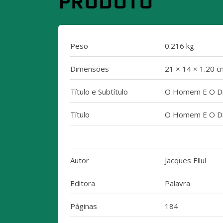
PRODUTO
Peso
0.216 kg
Dimensões
21 × 14 × 1.20 c
Título e Subtítulo
O Homem E O Din
Título
O Homem E O Di
Autor
Jacques Ellul
Editora
Palavra
Páginas
184