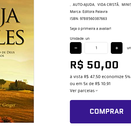
AUTO-AJUDA
VIDA CRISTÃ
MINI
Marca:
Editora Palavra
ISBN:
9788560387663
Seja o primeira a avaliar!
Unidade: un
un
R$ 50,00
à vista
R$ 47,50
economize
5%
ou em
5x
de
R$ 10,91
Ver parcelas
COMPRAR