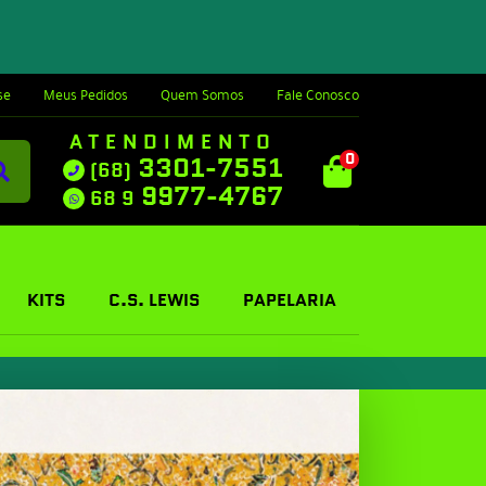
se
Meus Pedidos
Quem Somos
Fale Conosco
ATENDIMENTO
0
3301-7551
(68)
9977-4767
68 9
KITS
C.S. LEWIS
PAPELARIA