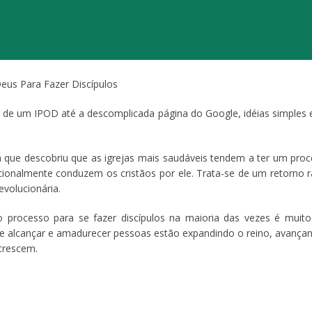
eus Para Fazer Discípulos
 de um IPOD até a descomplicada página do Google, idéias simple
a que descobriu que as igrejas mais saudáveis tendem a ter um proce
cionalmente conduzem os cristãos por ele. Trata-se de um retorno 
evolucionária.
o processo para se fazer discípulos na maioria das vezes é muit
 de alcançar e amadurecer pessoas estão expandindo o reino, avan
 crescem.