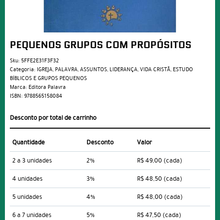
PEQUENOS GRUPOS COM PROPÓSITOS
Sku:
5FFE2E31F3F32
Categoria:
IGREJA
,
PALAVRA
,
ASSUNTOS
,
LIDERANÇA
,
VIDA CRISTÃ
,
ESTUDO
BÍBLICOS E GRUPOS PEQUENOS
Marca:
Editora Palavra
ISBN:
9788565158084
Desconto por total de carrinho
Quantidade
Desconto
Valor
2 a 3 unidades
2%
R$ 49,00
(cada)
4 unidades
3%
R$ 48,50
(cada)
5 unidades
4%
R$ 48,00
(cada)
6 a 7 unidades
5%
R$ 47,50
(cada)