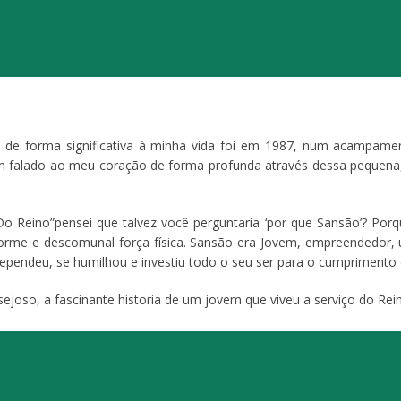
ou de forma significativa à minha vida foi em 1987, num acampame
m falado ao meu coração de forma profunda através dessa pequena, 
Do Reino”pensei que talvez você perguntaria ‘por que Sansão’? 
orme e descomunal força física. Sansão era Jovem, empreendedor, 
rrependeu, se humilhou e investiu todo o seu ser para o cumprimento
joso, a fascinante historia de um jovem que viveu a serviço do Rei