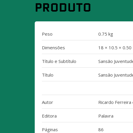
PRODUTO
Peso
0.75 kg
Dimensões
18 × 10.5 × 0.50
Título e Subtítulo
Sansão Juventud
Título
Sansão Juventud
Autor
Ricardo Ferreira
Editora
Palavra
Páginas
86