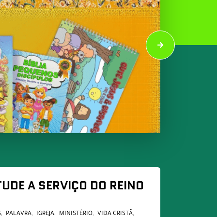
UDE A SERVIÇO DO REINO
S
PALAVRA
IGREJA
MINISTÉRIO
VIDA CRISTÃ