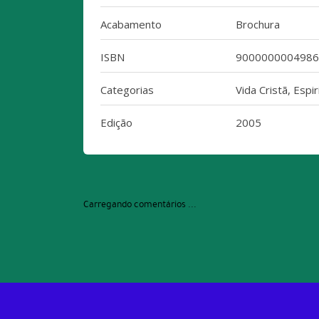
Acabamento
Brochura
ISBN
9000000004986
Categorias
Vida Cristã, Espi
Edição
2005
Carregando comentários ...