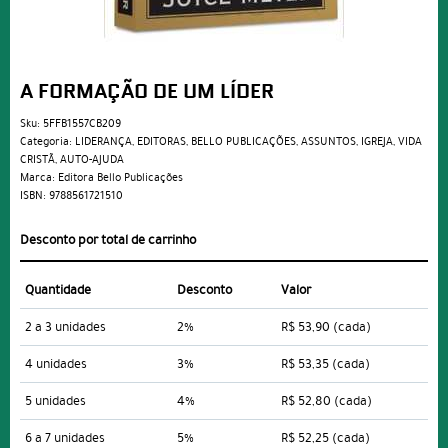
A FORMAÇÃO DE UM LÍDER
Sku:
5FFB1557CB209
Categoria:
LIDERANÇA
,
EDITORAS
,
BELLO PUBLICAÇÕES
,
ASSUNTOS
,
IGREJA
,
VIDA
CRISTÃ
,
AUTO-AJUDA
Marca:
Editora Bello Publicações
ISBN:
9788561721510
Desconto por total de carrinho
Quantidade
Desconto
Valor
2 a 3 unidades
2%
R$ 53,90
(cada)
4 unidades
3%
R$ 53,35
(cada)
5 unidades
4%
R$ 52,80
(cada)
6 a 7 unidades
5%
R$ 52,25
(cada)