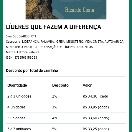
LÍDERES QUE FAZEM A DIFERENÇA
Sku:
600364B38FD11
Categoria:
LIDERANÇA
,
PALAVRA
,
IGREJA
,
MINISTÉRIO
,
VIDA CRISTÃ
,
AUTO-AJUDA
,
MINISTÉRIO PASTORAL
,
FORMAÇÃO DE LÍDERES
,
ASSUNTOS
Marca:
Editora Palavra
ISBN:
9788565158053
Desconto por total de carrinho
Quantidade
Desconto
Valor
2 a 3 unidades
2%
R$ 34,30
(cada)
4 unidades
3%
R$ 33,95
(cada)
5 unidades
4%
R$ 33,60
(cada)
6 a 7 unidades
5%
R$ 33,25
(cada)