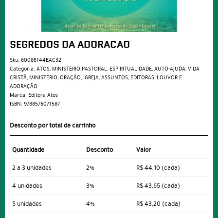
SEGREDOS DA ADORACAO
Sku:
60085144EAC32
Categoria:
ATOS
,
MINISTÉRIO PASTORAL
,
ESPIRITUALIDADE
,
AUTO-AJUDA
,
VIDA
CRISTÃ
,
MINISTÉRIO
,
ORAÇÃO
,
IGREJA
,
ASSUNTOS
,
EDITORAS
,
LOUVOR E
ADORAÇÃO
Marca:
Editora Atos
ISBN:
9788576071587
Desconto por total de carrinho
Quantidade
Desconto
Valor
2 a 3 unidades
2%
R$ 44,10
(cada)
4 unidades
3%
R$ 43,65
(cada)
5 unidades
4%
R$ 43,20
(cada)