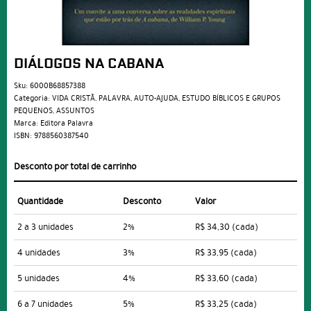
DIÁLOGOS NA CABANA
Sku:
6000B68857388
Categoria:
VIDA CRISTÃ
,
PALAVRA
,
AUTO-AJUDA
,
ESTUDO BÍBLICOS E GRUPOS
PEQUENOS
,
ASSUNTOS
Marca:
Editora Palavra
ISBN:
9788560387540
Desconto por total de carrinho
Quantidade
Desconto
Valor
2 a 3 unidades
2%
R$ 34,30
(cada)
4 unidades
3%
R$ 33,95
(cada)
5 unidades
4%
R$ 33,60
(cada)
6 a 7 unidades
5%
R$ 33,25
(cada)