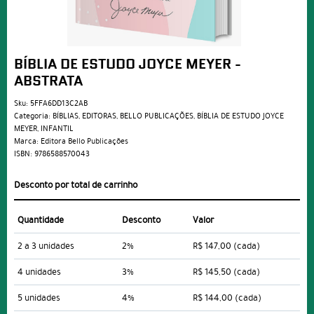
BÍBLIA DE ESTUDO JOYCE MEYER -
ABSTRATA
Sku:
5FFA6DD13C2AB
Categoria:
BÍBLIAS
,
EDITORAS
,
BELLO PUBLICAÇÕES
,
BÍBLIA DE ESTUDO JOYCE
MEYER
,
INFANTIL
Marca:
Editora Bello Publicações
ISBN:
9786588570043
Desconto por total de carrinho
Quantidade
Desconto
Valor
2 a 3 unidades
2%
R$ 147,00
(cada)
4 unidades
3%
R$ 145,50
(cada)
5 unidades
4%
R$ 144,00
(cada)