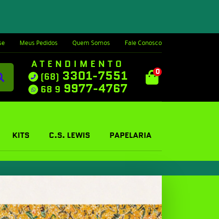
se
Meus Pedidos
Quem Somos
Fale Conosco
ATENDIMENTO
0
3301-7551
(68)
9977-4767
68 9
KITS
C.S. LEWIS
PAPELARIA