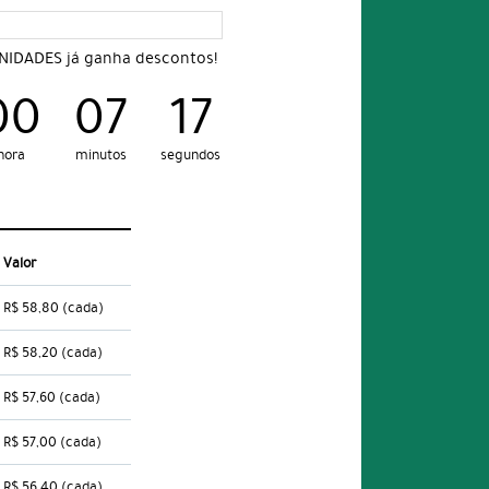
UNIDADES já ganha descontos!
00
07
16
hora
minutos
segundos
Valor
R$ 58,80
(cada)
R$ 58,20
(cada)
R$ 57,60
(cada)
R$ 57,00
(cada)
R$ 56,40
(cada)