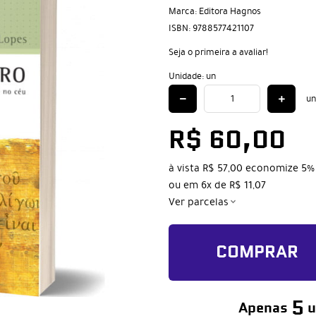
Marca:
Editora Hagnos
ISBN:
9788577421107
Seja o primeira a avaliar!
Unidade: un
un
R$ 60,00
à vista
R$ 57,00
economize
5%
ou em
6x
de
R$ 11,07
Ver parcelas
COMPRAR
5
Apenas
u