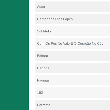
Autor
Hernandes Dias Lopes
Subtítulo
Com Os Pés No Vale E O Coração No Céu
Editora
Hagnos
Páginas
192
Formato