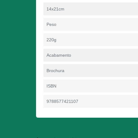
14x21cm
Peso
220g
Acabamento
Brochura
ISBN
9788577421107