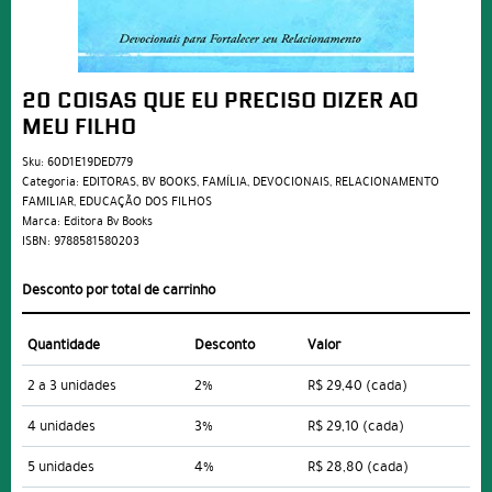
20 COISAS QUE EU PRECISO DIZER AO
MEU FILHO
Sku:
60D1E19DED779
Categoria:
EDITORAS
,
BV BOOKS
,
FAMÍLIA
,
DEVOCIONAIS
,
RELACIONAMENTO
FAMILIAR
,
EDUCAÇÃO DOS FILHOS
Marca:
Editora Bv Books
ISBN:
9788581580203
Desconto por total de carrinho
Quantidade
Desconto
Valor
2 a 3 unidades
2%
R$ 29,40
(cada)
4 unidades
3%
R$ 29,10
(cada)
5 unidades
4%
R$ 28,80
(cada)