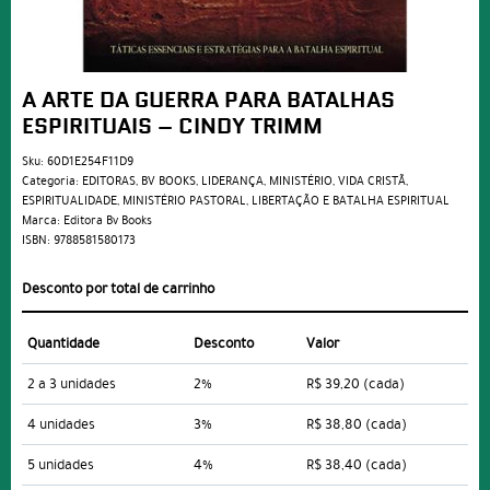
A ARTE DA GUERRA PARA BATALHAS
ESPIRITUAIS – CINDY TRIMM
Sku:
60D1E254F11D9
Categoria:
EDITORAS
,
BV BOOKS
,
LIDERANÇA
,
MINISTÉRIO
,
VIDA CRISTÃ
,
ESPIRITUALIDADE
,
MINISTÉRIO PASTORAL
,
LIBERTAÇÃO E BATALHA ESPIRITUAL
Marca:
Editora Bv Books
ISBN:
9788581580173
Desconto por total de carrinho
Quantidade
Desconto
Valor
2 a 3 unidades
2%
R$ 39,20
(cada)
4 unidades
3%
R$ 38,80
(cada)
5 unidades
4%
R$ 38,40
(cada)