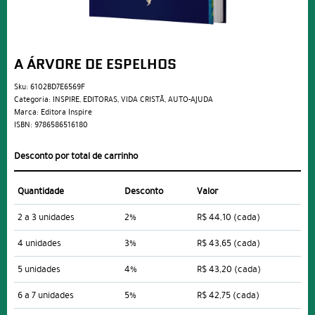
A ÁRVORE DE ESPELHOS
Sku:
6102BD7E6569F
Categoria:
INSPIRE
,
EDITORAS
,
VIDA CRISTÃ
,
AUTO-AJUDA
Marca:
Editora Inspire
ISBN:
9786586516180
Desconto por total de carrinho
Quantidade
Desconto
Valor
2 a 3 unidades
2%
R$ 44,10
(cada)
4 unidades
3%
R$ 43,65
(cada)
5 unidades
4%
R$ 43,20
(cada)
6 a 7 unidades
5%
R$ 42,75
(cada)