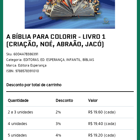
A BÍBLIA PARA COLORIR - LIVRO 1
(CRIAÇÃO, NOÉ, ABRAÃO, JACÓ)
Sku:
60D4A7B386391
Categoria:
EDITORAS
,
ED. ESPERANÇA
,
INFANTIL
,
BÍBLIAS
Marca:
Editora Esperança
ISBN:
9788578391010
Desconto por total de carrinho
Quantidade
Desconto
Valor
2 a 3 unidades
2%
R$ 19,60
(cada)
4 unidades
3%
R$ 19,40
(cada)
5 unidades
4%
R$ 19,20
(cada)