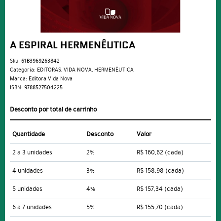
A ESPIRAL HERMENÊUTICA
Sku:
61B3969263842
Categoria:
EDITORAS
,
VIDA NOVA
,
HERMENÊUTICA
Marca:
Editora Vida Nova
ISBN:
9788527504225
Desconto por total de carrinho
Quantidade
Desconto
Valor
2 a 3 unidades
2%
R$ 160,62
(cada)
4 unidades
3%
R$ 158,98
(cada)
5 unidades
4%
R$ 157,34
(cada)
6 a 7 unidades
5%
R$ 155,70
(cada)