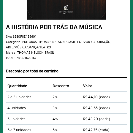
A HISTÓRIA POR TRÁS DA MÚSICA
Sku:
62B0F8E499601
Categoria:
EDITORAS
,
THOMAS NELSON BRASIL
,
LOUVOR E ADORAÇÃO
,
ARTE/MÚSICA/DANÇA/TEATRO
Marca:
THOMAS NELSON BRASIL
ISBN:
9788571670167
Desconto por total de carrinho
Quantidade
Desconto
Valor
2 a 3 unidades
2%
R$ 44,10
(cada)
4 unidades
3%
R$ 43,65
(cada)
5 unidades
4%
R$ 43,20
(cada)
6 a 7 unidades
5%
R$ 42,75
(cada)