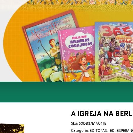
A IGREJA NA BER
Sku:
60DB37E1AC41B
Categoria:
EDITORAS
ED. ESPERAN