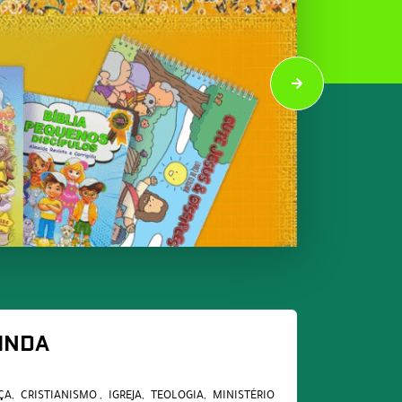
LINDA
ÇA
CRISTIANISMO
IGREJA
TEOLOGIA
MINISTÉRIO