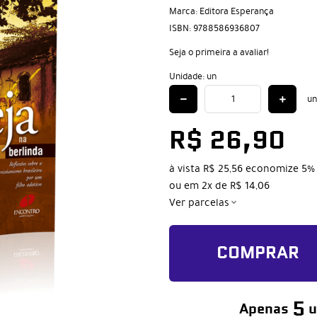
Marca:
Editora Esperança
ISBN:
9788586936807
Seja o primeira a avaliar!
Unidade: un
un
R$ 26,90
à vista
R$ 25,56
economize
5%
ou em
2x
de
R$ 14,06
Ver parcelas
COMPRAR
5
Apenas
u