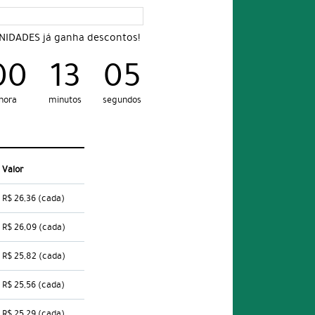
UNIDADES já ganha descontos!
00
13
04
hora
minutos
segundos
Valor
R$ 26,36
(cada)
R$ 26,09
(cada)
R$ 25,82
(cada)
R$ 25,56
(cada)
R$ 25,29
(cada)