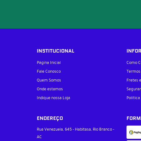
INSTITUCIONAL
INFO
Página Inicial
Como C
Fale Conosco
Termos
Quem Somos
Fretes 
Onde estamos
Segura
Indique nossa Loja
Política
ENDEREÇO
FORM
Rua Venezuela, 645
-
Habitasa, Rio Branco
-
AC