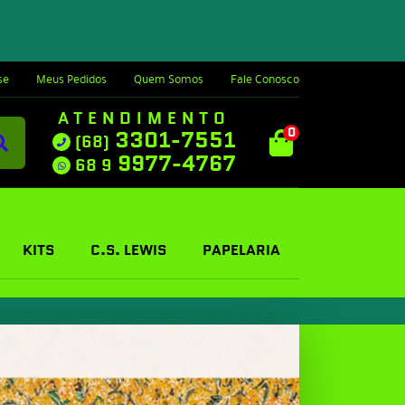
se
Meus Pedidos
Quem Somos
Fale Conosco
ATENDIMENTO
0
3301-7551
(68)
9977-4767
68 9
KITS
C.S. LEWIS
PAPELARIA