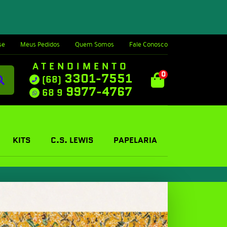
se
Meus Pedidos
Quem Somos
Fale Conosco
ATENDIMENTO
0
3301-7551
(68)
9977-4767
68 9
KITS
C.S. LEWIS
PAPELARIA