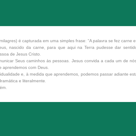
lagres) é capturada em uma simples frase: “A palavra se fez carne e 
e Deus, nascido da carne, para que aqui na Terra pudesse dar se
ssoa de Jesus Cristo.
municar Seus caminhos às pessoas. Jesus convida a cada um de nós 
que aprendemos com Deus.
vidualidade e, à medida que aprendemos, podemos passar adiante es
amática e literalmente.
bém.