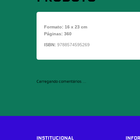
Formato: 16 x 23 cm
Páginas: 360
ISBN:
9788574595269
Carregando comentários ...
INSTITUCIONAL
INFO