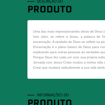
DESCRIÇÃO DO
PRODUTO
Uma das mais impressionantes obras de Deus (mi
Isso claro, se refere a Jesus, a palavra d
encarnação. A verdade de Deus se reflete na pe
Encarnação é o plano básico de Deus para co
explicando para outras pessoas as verdades 
Porque Deus fez cada um com sua própria indi
Jornada com Jesus Cristo mudou a minha vida dr
Creio que mudará radicalmente a sua vida tam
INFORMAÇÕES DO
PRODUTO