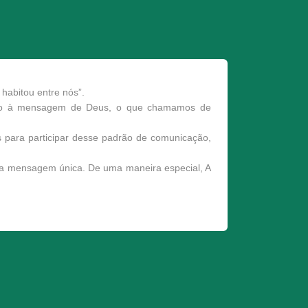
habitou entre nós”.
ntido à mensagem de Deus, o que chamamos de
para participar desse padrão de comunicação,
ta mensagem única. De uma maneira especial, A